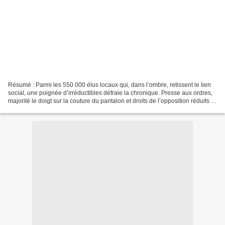
Résumé : Parmi les 550 000 élus locaux qui, dans l’ombre, retissent le lien
social, une poignée d’irréductibles défraie la chronique. Presse aux ordres,
majorité le doigt sur la couture du pantalon et droits de l’opposition réduits à
peau de chagrin :...