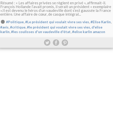
Résumé : « Les affaires privées se règlent en privé », affirmait-il.
François Hollande l’avait promis, il serait un président « exemplaire
».Il est devenu le héros d’un vaudeville dont s’est gaussée la France
entière. Une affaire de cœur, de casque intégral...
,
,
,
#Politique
#Le président qui voulait vivre ses vies
#Elise Karlin
,
,
#avis
#critique
#le président qui voulait vivre ses vies, d'elise
,
,
karlin
#les coulisses d'un vaudeville d'état
#elise karlin amazon