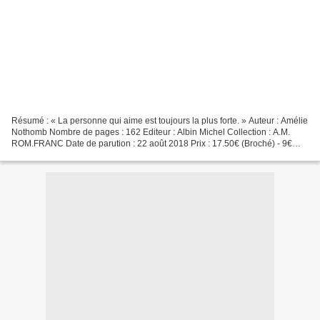
Résumé : « La personne qui aime est toujours la plus forte. » Auteur : Amélie
Nothomb Nombre de pages : 162 Editeur : Albin Michel Collection : A.M.
ROM.FRANC Date de parution : 22 août 2018 Prix : 17.50€ (Broché) - 9€
(occasion) ISBN : 978-2226437341 Avis...