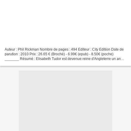
Auteur : Phil Rickman Nombre de pages : 494 Editeur : City Edition Date de
parution : 2010 Prix : 26.65 € (Broché) - 6.99€ (epub) - 8.50€ (poche)
_______ Résumé : Elisabeth Tudor est devenue reine d'Angleterre un an
auparavant. Son astrologue personnel,...