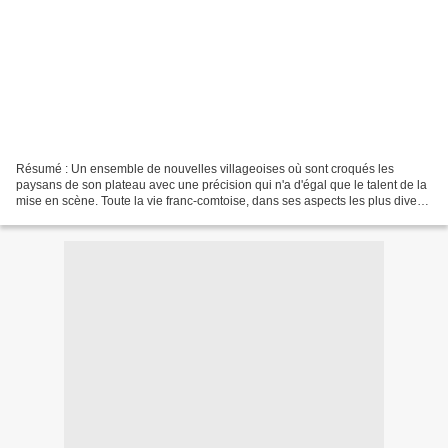
Résumé : Un ensemble de nouvelles villageoises où sont croqués les
paysans de son plateau avec une précision qui n'a d'égal que le talent de la
mise en scène. Toute la vie franc-comtoise, dans ses aspects les plus divers
et les plus cocasses, est évoquée...