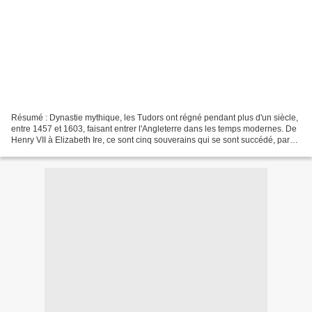
Résumé : Dynastie mythique, les Tudors ont régné pendant plus d'un siècle,
entre 1457 et 1603, faisant entrer l'Angleterre dans les temps modernes. De
Henry VII à Elizabeth Ire, ce sont cinq souverains qui se sont succédé, parmi
lesquels des figures devenues...