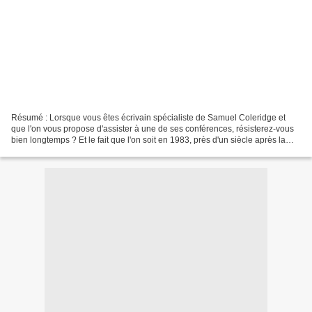
Résumé : Lorsque vous êtes écrivain spécialiste de Samuel Coleridge et
que l'on vous propose d'assister à une de ses conférences, résisterez-vous
bien longtemps ? Et le fait que l'on soit en 1983, près d'un siècle après la
mort du poète ne semble pas...