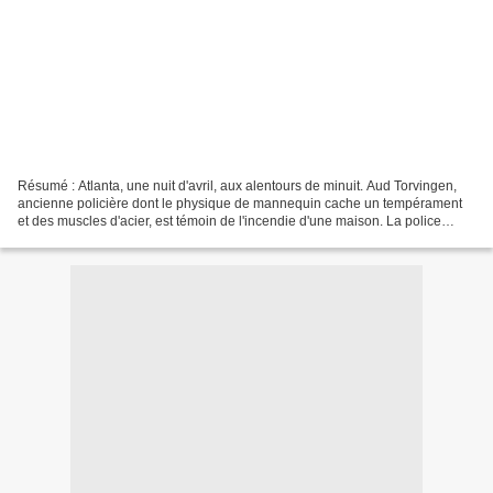
Résumé : Atlanta, une nuit d'avril, aux alentours de minuit. Aud Torvingen,
ancienne policière dont le physique de mannequin cache un tempérament
et des muscles d'acier, est témoin de l'incendie d'une maison. La police
retrouve le propriétaire mort, ainsi...