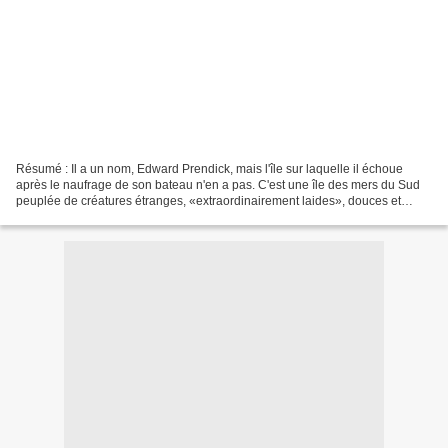
Résumé : Il a un nom, Edward Prendick, mais l'île sur laquelle il échoue
après le naufrage de son bateau n'en a pas. C'est une île des mers du Sud
peuplée de créatures étranges, «extraordinairement laides», douces et
repoussantes à la fois, qui semblent...