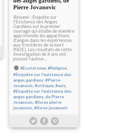
des anges gardiens, de
Pierre Jovanovic
Résumé : Enquête sur
l’Existence des Anges
Gardiens est le premier
ouvrage qui étudie de manière
approfondie les apparitions
d’anges dans les expériences
aux frontières de la mort
(NDE). Les résultats de cette
investigation de 6 ans ont
poussé l’auteur...
,
,
#Esotérisme
#Religion
#Enquête sur l'existence des
,
anges gardiens
#Pierre
,
,
,
Jovanovic
#critique
#avis
#Enquête sur l'existence des
anges gardiens, de Pierre
,
Jovanovic
#livres pierre
,
jovanovic
#livres jovanovic