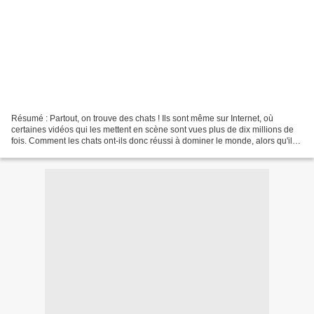
Résumé : Partout, on trouve des chats ! Ils sont même sur Internet, où
certaines vidéos qui les mettent en scène sont vues plus de dix millions de
fois. Comment les chats ont-ils donc réussi à dominer le monde, alors qu'ils
ne sont pas utiles à l'homme...