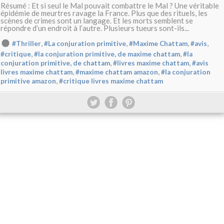
Résumé : Et si seul le Mal pouvait combattre le Mal ? Une véritable
épidémie de meurtres ravage la France. Plus que des rituels, les
scènes de crimes sont un langage. Et les morts semblent se
répondre d’un endroit à l’autre. Plusieurs tueurs sont-ils...
,
,
,
,
#Thriller
#La conjuration primitive
#Maxime Chattam
#avis
,
,
#critique
#la conjuration primitive, de maxime chattam
#la
,
,
conjuration primitive, de chattam
#livres maxime chattam
#avis
,
,
livres maxime chattam
#maxime chattam amazon
#la conjuration
,
primitive amazon
#critique livres maxime chattam