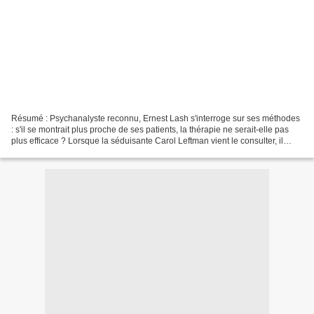
Résumé : Psychanalyste reconnu, Ernest Lash s'interroge sur ses méthodes
: s'il se montrait plus proche de ses patients, la thérapie ne serait-elle pas
plus efficace ? Lorsque la séduisante Carol Leftman vient le consulter, il
pense avoir trouvé la personne...