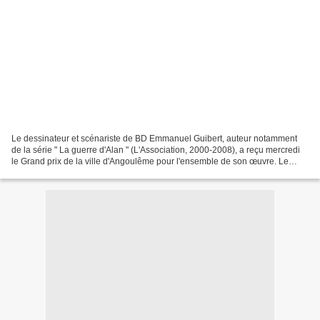
Le dessinateur et scénariste de BD Emmanuel Guibert, auteur notamment
de la série " La guerre d'Alan " (L'Association, 2000-2008), a reçu mercredi
le Grand prix de la ville d'Angoulême pour l'ensemble de son œuvre. Le
Grand prix de la ville d’Angoulême,...