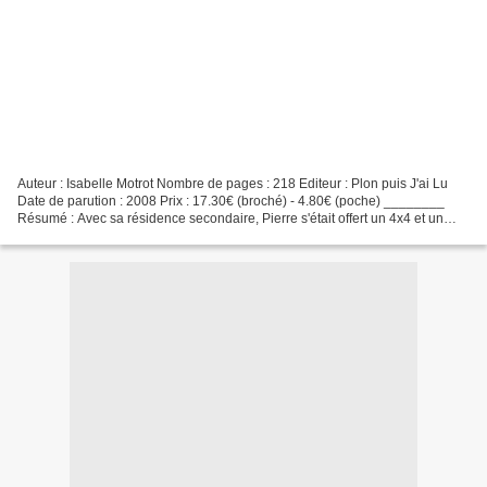
Auteur : Isabelle Motrot Nombre de pages : 218 Editeur : Plon puis J'ai Lu
Date de parution : 2008 Prix : 17.30€ (broché) - 4.80€ (poche) ________
Résumé : Avec sa résidence secondaire, Pierre s'était offert un 4x4 et un
cancer du poumon. " Dans un petit...