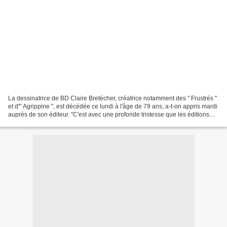
La dessinatrice de BD Claire Bretécher, créatrice notamment des " Frustrés "
et d'" Agrippine ", est décédée ce lundi à l'âge de 79 ans, a-t-on appris mardi
auprès de son éditeur. "C'est avec une profonde tristesse que les éditions
Dargaud annoncent le...