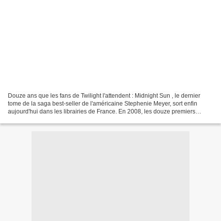
Douze ans que les fans de Twilight l'attendent : Midnight Sun , le dernier
tome de la saga best-seller de l'américaine Stephenie Meyer, sort enfin
aujourd'hui dans les librairies de France. En 2008, les douze premiers
chapitres du roman (un brouillon)...