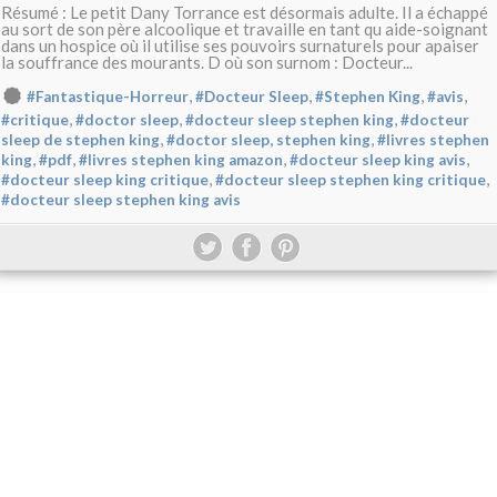
Résumé : Le petit Dany Torrance est désormais adulte. Il a échappé
au sort de son père alcoolique et travaille en tant qu aide-soignant
dans un hospice où il utilise ses pouvoirs surnaturels pour apaiser
la souffrance des mourants. D où son surnom : Docteur...
,
,
,
,
#Fantastique-Horreur
#Docteur Sleep
#Stephen King
#avis
,
,
,
#critique
#doctor sleep
#docteur sleep stephen king
#docteur
,
,
sleep de stephen king
#doctor sleep, stephen king
#livres stephen
,
,
,
,
king
#pdf
#livres stephen king amazon
#docteur sleep king avis
,
,
#docteur sleep king critique
#docteur sleep stephen king critique
#docteur sleep stephen king avis