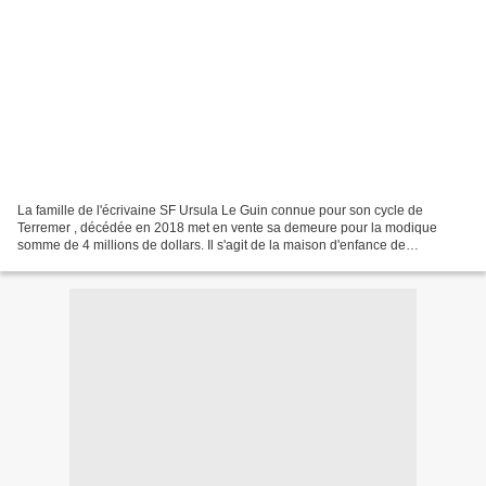
La famille de l'écrivaine SF Ursula Le Guin connue pour son cycle de
Terremer , décédée en 2018 met en vente sa demeure pour la modique
somme de 4 millions de dollars. Il s'agit de la maison d'enfance de
l'écrivaine, icône littéraire de la science-fiction...