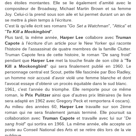
des étoiles montantes. Elle se lie également d'amitié avec le
compositeur de Broadway, Michael Martin Brown et sa femme
Joy. Celui-ci la prend sous son aile et lui permet durant un an de
se mettre à plein temps à l'écriture.
C'est là qu'elle écrit ses romans "
Go Set a Watchman
", "
Attica
" et
"
To Kill a Mockingbird
".
Plus tard, la même année,
Harper Lee
collabore avec
Truman
Capote
à l'écriture d'un article pour le New Yorker qui raconte
l'histoire de l'assassinat de quatre membres de la famille Clutter.
Truman Capote fera de cette histoire, le roman "De sang froid"
pendant que
Harper Lee
met la touche finale de son côté à "
To
Kill a Mockongbird
" qui sera finalement publié en 1960. Le
personnage central est Scout, petite fille fascinée par Boo Radley,
un homme noir accusé d'avoir violé une femme blanche et dont
l'avocat essaye d'obtenir un procès équitable dans le sud blanc.
1961, c'est l'année du triomphe. Elle remporte pour ce même
roman, le
Prix Pulitzer
ainsi que d'autres prix littéraires (le livre
sera adapté en 1962 avec Gregory Peck et remportera 4 oscars).
Au milieu des années 60,
Harper Lee
travaille sur son 2ème
roman qui ne sera finalement jamais terminé. Elle poursuit sa
collaboration avec
Truman Capote
et travaille avec lui sur "
De
sang froid
" qui sortira en 1966. La même année, elle accepte un
poste au Conseil National des Arts et se retire dès lors de la vie
publique.