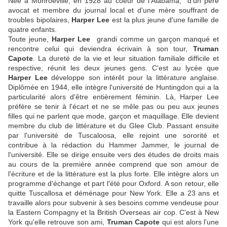
Née à Monroeville, en 1928 au coeur de l'Alabama, d'un père
avocat et membre du journal local et d'une mère souffrant de
troubles bipolaires,
Harper Lee
est la plus jeune d'une famille de
quatre enfants.
Toute jeune,
Harper Lee
grandi comme un garçon manqué et
rencontre celui qui deviendra écrivain à son tour,
Truman
Capote
. La dureté de la vie et leur situation familiale difficile et
respective, réunit les deux jeunes gens. C'est au lycée que
Harper Lee
développe son intérêt pour la littérature anglaise.
Diplômée en 1944, elle intègre l'université de Huntingdon qui a la
particularité alors d'être entièrement féminin. Là, Harper Lee
préfère se tenir à l'écart et ne se mêle pas ou peu aux jeunes
filles qui ne parlent que mode, garçon et maquillage. Elle devient
membre du club de littérature et du Glee Club. Passant ensuite
par l'université de Tuscaloosa, elle rejoint une sororité et
contribue à la rédaction du Hammer Jammer, le journal de
l'université. Elle se dirige ensuite vers des études de droits mais
au cours de la première année comprend que son amour de
l'écriture et de la littérature est la plus forte. Elle intègre alors un
programme d'échange et part l'été pour Oxford. A son retour, elle
quitte Tuscallosa et déménage pour New York. Elle a 23 ans et
travaille alors pour subvenir à ses besoins comme vendeuse pour
la Eastern Compagny et la British Overseas air cop. C'est à New
York qu'elle retrouve son ami,
Truman Capote
qui est alors l'une