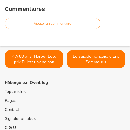
Commentaires
Ajouter un commentaire
< A 88 ans, Harper Lee,
Le suicide français, d'Eric
prix Pulitzer signe son
Zemmour >
second roman
Hébergé par Overblog
Top articles
Pages
Contact
Signaler un abus
C.G.U.