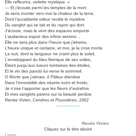
Elle refleurira, violette mystique. »
— Et j’écoute parmi les temples de la mort.
Je sens monter vers moi la chaleur de la terre,
Dont l’accablante odeur recèle le mystère
Du sanglot qui se tait et du rayon qui dort.
J’écoute, mais le vent des espaces emporte
L’audacieux espoir des infinis sereins…
Elle ne sera plus dans l’heure que j’étreins,
L’heure unique et certaine, et moi, je la crois morte.
La nuit, dont la langueur ne craint plus le soleil,
L’enveloppant du bleu féerique de ses voiles,
Éteint jusqu’aux lueurs lointaines des étoiles,
Et le vin des pavots lui verse le sommeil.
O Morte que j’aimais, ô Pâleur étendue
Dans l’immobilité des néants noirs et froids,
Je n’ose t’apporter que les fleurs d’autrefois
Et mes sanglots païens sur ta beauté perdue.
Renée Vivien,
Cendres et Poussières, 1902
----------------
Télécharger
gratuitement les oeuvres de
Renée Vivien
Cliquez sur le titre désiré
Livres