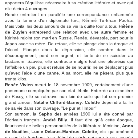
apportera l'équilibre nécessaire à sa création littéraire et avec qui
elle écrira 4 ouvrages.
Renée entretient en parallèle une correspondance enflammée
avec la femme d'un diplomate turc,
Kérimé Turkhan Pacha
.
Mais voilà, les deux amours de sa vie la quitte tour à tour.
Hélène
de Zuylen
entreprend une relation avec une autre femme et
Kérimé rejoint son mari en Russie. Renée, dévastée, part pour le
Japon avec sa mère. De retour, elle se plonge dans la drogue et
l'alcool. Plongée dans la dépression, elle sombre dans le
découragement, perd son argent, et tente de se suicider au
laudanum. Sauvée, elle contracte malgré tout une pleurésie qui
l'affaiblie un peu plus et refuse de se nourrir, ne se déplaçant plus
qu'avec l'aide d'une canne. A sa mort, elle ne pèsera plus que
trente kilos.
Renée Vivien
meurt le 18 novembre 1909, certainement d'une
pneumonie compliquée par son état fébrile. Enterrée au cimetière
de Passy, elle se retrouve non loin de celle qui fut son premier
grand amour,
Natalie Clifford-Barney
.
Colette
dépeindra la fin
de sa vie dans son ouvrage, "Le pur et l'Impur".
Son surnom, la
Sapho
des années 1900 lui a été donné par
l'écrivain français,
André Billy
. Il faut dire qu'à cette époque,
fleurissent de belles personnalités de la littérature féminine,
Anna
de Noailles
,
Lucie Delarus-Mardrus
,
Colette
, etc. qui amènent
un vent de fraicheur à ce début de siècle qui sera à son apogée