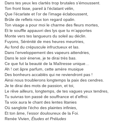
Dans tes yeux les clartés trop brutales s’émoussent.
Ton front lisse, pareil à l’éclatant vélin,
Que l’écarlate et l’or de l’image éclaboussent,
Brûle de reflets roux ton regard opalin.
Ton visage a pour moi le charme des fleurs mortes,
Et le souffle appauvri des lys que tu m’apportes
Monte vers tes langueurs du soleil au déclin.
Fuyons, Sérénité de mes heures meurtries,
Au fond du crépuscule infructueux et las.
Dans l’enveloppement des vapeurs attendries,
Dans le soir énerve, je te dirai très bas.
Ce que fut la beauté de la Maîtresse unique…
Ah ! cet âpre parfum, cette amère musique
Des bonheurs accablés qui ne reviendront pas !
Ainsi nous troublerons longtemps la paix des cendres.
Je te dirai des mots de passion, et toi,
Le rêve ailleurs, longtemps, de tes vagues yeux tendres,
Tu suivras ton passé de souffrance et d’effroi.
Ta voix aura le chant des lentes litanies
Où sanglote l’écho des plaintes infinies,
Et ton âme, l’essor douloureux de la Foi.
Renée Vivien,
Études et Préludes