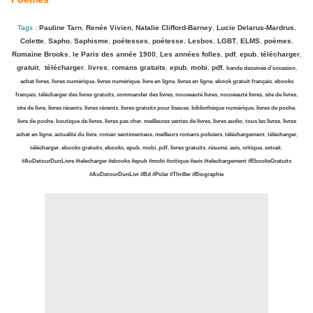
Tags :
Pauline Tarn
,
Renée Vivien
,
Natalie Clifford-Barney
,
Lucie Delarus-Mardrus
,
Colette
,
Sapho
,
Saphisme
,
poétesses
,
poétesse
,
Lesbos
,
LGBT
,
ELMS
,
poèmes
,
Romaine Brooks
,
le Paris des année 1900
,
Les années folles
,
pdf
,
epub
,
télécharger
,
gratuit
,
télécharger
,
livres
,
romans gratuits
,
epub
,
mobi
,
pdf
,
bande dessinée d'occasion
,
achat livres
,
livres numérique
,
livres numérique
,
livre en ligne
,
livres en ligne
,
ebook gratuit français
,
ebooks
français
,
télécharger des livres gratuits
,
commander des livres
,
nouveauté livres
,
nouveauté livres
,
site de livres
,
site de livre
,
livres récents
,
livres récents
,
livres gratuits pour liseuse
,
bibliothèque numérique
,
livres de poche
,
livre de poche
,
boutique de livres
,
livres pas cher
,
meilleures ventes de livres
,
livres audio
,
tous les livres
,
livres
achat en ligne
,
actualité du livre
,
roman sentimentaux
,
meilleurs romans policiers
,
téléchargement
,
télécharger
,
télécharger
,
ebooks gratuits
,
ebooks
,
epub
,
mobi
,
pdf
,
livres gratuits
,
résumé
,
avis
,
critique
,
extrait
,
#AuDetourDunLivre #telecharger #ebooks #epub #mobi #critique #avis #telechargement #EbooksGratuits
#AuDetourDunLivr #Bd #Polar #Thriller #Biographie