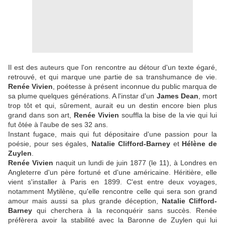
Il est des auteurs que l'on rencontre au détour d'un texte égaré,
retrouvé, et qui marque une partie de sa transhumance de vie.
Renée Vivien
, poétesse à présent inconnue du public marqua de
sa plume quelques générations. A l'instar d'un
James Dean
, mort
trop tôt et qui, sûrement, aurait eu un destin encore bien plus
grand dans son art,
Renée Vivien
souffla la bise de la vie qui lui
fut ôtée à l'aube de ses 32 ans.
Instant fugace, mais qui fut dépositaire d'une passion pour la
poésie, pour ses égales,
Natalie Clifford-Barney
et
Hélène de
Zuylen
.
Renée Vivien
naquit un lundi de juin 1877 (le 11), à Londres en
Angleterre d'un père fortuné et d'une américaine. Héritière, elle
vient s'installer à Paris en 1899. C'est entre deux voyages,
notamment Mytilène, qu'elle rencontre celle qui sera son grand
amour mais aussi sa plus grande déception,
Natalie Clifford-
Barney
qui cherchera à la reconquérir sans succès. Renée
préfèrera avoir la stabilité avec la Baronne de Zuylen qui lui