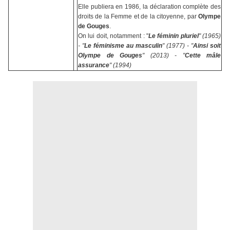
Elle publiera en 1986, la déclaration complète des
droits de la Femme et de la citoyenne, par
Olympe
de Gouges
.
On lui doit, notamment : "
Le féminin pluriel
" (1965)
- "
Le féminisme au masculin
" (1977) - "
Ainsi soit
Olympe de Gouges
" (2013) - "
Cette mâle
assurance
" (1994)