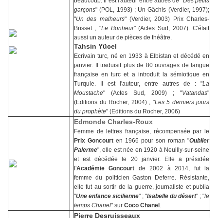
beaucoup. Il est l'auteur entre autres de "
Des petits
garçons
" (POL, 1993) ; Un Gâchis (Verdier, 1997);
"
Un des malheurs
" (Verdier, 2003) Prix Charles-
Brisset ; "
Le Bonheur
" (Actes Sud, 2007). C'était
aussi un auteur de pièces de théâtre.
Tahsin Yücel
Ecrivain turc, né en 1933 à Elbistan et décédé en
janvier. Il traduisit plus de 80 ouvrages de langue
française en turc et a introduit la sémiotique en
Turquie. Il est l'auteur, entre autres de : "
La
Moustache
" (Actes Sud, 2009) ; "
Vatandas
"
(Editions du Rocher, 2004) ; "
Les 5 derniers jours
du prophète
" (Editions du Rocher, 2006)
Edmonde Charles-Roux
Femme de lettres française, récompensée par le
Prix Goncourt
en 1966 pour son roman "
Oublier
Palerme
", elle est née en 1920 à Neuilly-sur-seine
et est décédée le 20 janvier. Elle a présidée
l'
Académie Goncourt
de 2002 à 2014, fut la
femme du politicien Gaston Deferre. Résistante,
elle fut au sortir de la guerre, journaliste et publia
"
Une enfance sicilienne
" ; "
Isabelle du désert
" ; "
le
temps Chanel
" sur
Coco Chanel
.
Pierre Desruisseaux