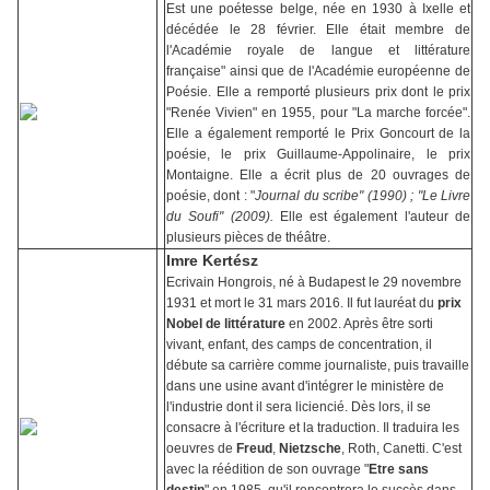
Est une poétesse belge, née en 1930 à Ixelle et
décédée le 28 février. Elle était membre de
l'Académie royale de langue et littérature
française" ainsi que de l'Académie européenne de
Poésie. Elle a remporté plusieurs prix dont le prix
"Renée Vivien" en 1955, pour "La marche forcée".
Elle a également remporté le Prix Goncourt de la
poésie, le prix Guillaume-Appolinaire, le prix
Montaigne. Elle a écrit plus de 20 ouvrages de
poésie, dont : "
Journal du scribe" (1990) ; "Le Livre
du Soufi" (2009).
Elle est également l'auteur de
plusieurs pièces de théâtre.
Imre Kertész
Ecrivain Hongrois, né à Budapest le 29 novembre
1931 et mort le 31 mars 2016. Il fut lauréat du
prix
Nobel de littérature
en 2002. Après être sorti
vivant, enfant, des camps de concentration, il
débute sa carrière comme journaliste, puis travaille
dans une usine avant d'intégrer le ministère de
l'industrie dont il sera liciencié. Dès lors, il se
consacre à l'écriture et la traduction. Il traduira les
oeuvres de
Freud
,
Nietzsche
, Roth, Canetti. C'est
avec la réédition de son ouvrage "
Etre sans