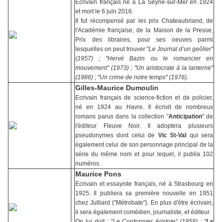
Ecrivain français né à La Seyne-sur-Mer en 1924
et mort le 6 juin 2016.
Il fut récompensé par les prix Chateaubriand, de
l'Académie française, de la Maison de la Presse,
Prix des libraires, pour ses oeuves parmi
lesquelles on peut trouver "
Le Journal d’un geôlier"
(1957) ; "
Hervé Bazin ou le romancier en
mouvement" (1973) ; "
Un aristocrate à la lanterne"
(1986) ; "Un crime de notre temps" (1976).
Gilles-Maurice Dumoulin
Ecrivain français de science-fiction et de policier,
né en 1924 au Havre. Il écrivit de nombreux
romans parus dans la collection "
Anticipation
" de
l'éditeur Fleuve Noir. Il adoptera plusieurs
pseudonymes dont celui de
Vic St-Val
qui sera
également celui de son personnage principal de la
série du même nom et pour lequel, il publia 102
numéros.
Maurice Pons
Ecrivain et essayiste français, né à Strasbourg en
1925. Il publiera sa première nouvelle en 1951
chez Julliard ("Métrobate"). En plus d'être écrivain,
il sera également comédien, journaliste, et éditeur.
On lui doit : "
Le Cordonnier Aristote" (1958) ; "
La