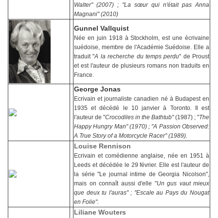
Walter" (2007) ; "La sœur qui n'était pas Anna
Magnani" (2010)
Gunnel Vallquist
Née en juin 1918 à Stockholm, est une écrivaine
suédoise, membre de l'Académie Suédoise. Elle a
traduit "
A la recherche du temps perdu
" de Proust
et est l'auteur de plusieurs romans non traduits en
France.
George Jonas
Ecrivain et journaliste canadien né à Budapest en
1935 et décédé le 10 janvier à Toronto. Il est
l'auteur de "
Crocodiles in the Bathtub"
(1987) ; "
The
Happy Hungry Man" (1970) ; "A Passion Observed:
A True Story of a Motorcycle Racer" (1989).
Louise Rennison
Ecrivain et comédienne anglaise, née en 1951 à
Leeds et décédée le 29 février. Elle est l'auteur de
la série "Le journal intime de Georgia Nicolson",
mais on connaît aussi d'elle "
Un gus vaut mieux
que deux tu l'auras" ; "Escale au Pays du Nougat
en Folie".
Liliane Wouters