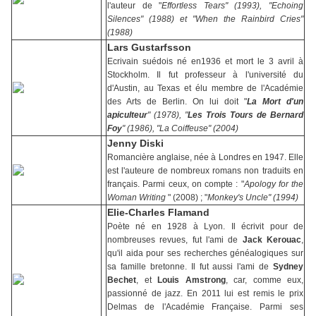
l'auteur de "
Effortless Tears" (1993), "Echoing
Silences" (1988) et "When the Rainbird Cries"
(1988)
Lars Gustarfsson
Ecrivain suédois né en1936 et mort le 3 avril à
Stockholm. Il fut professeur à l'université du
d'Austin, au Texas et élu membre de l'Académie
des Arts de Berlin. On lui doit "
La Mort d'un
apiculteur
" (1978), "
Les Trois Tours de Bernard
Foy
" (1986), "La Coiffeuse" (2004)
Jenny Diski
Romancière anglaise, née à Londres en 1947. Elle
est l'auteure de nombreux romans non traduits en
français. Parmi ceux, on compte : "
Apology for the
Woman Writing
" (2008) ; "
Monkey's Uncle" (1994)
Elie-Charles Flamand
Poète né en 1928 à Lyon. Il écrivit pour de
nombreuses revues, fut l'ami de
Jack Kerouac
,
qu'il aida pour ses recherches généalogiques sur
sa famille bretonne. Il fut aussi l'ami de
Sydney
Bechet
, et
Louis Amstrong
, car, comme eux,
passionné de jazz. En 2011 lui est remis le prix
Delmas de l'Académie Française. Parmi ses