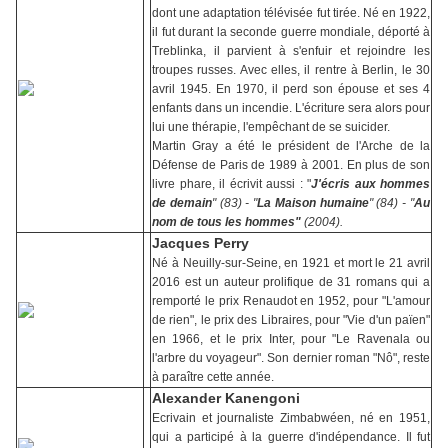
dont une adaptation télévisée fut tirée. Né en 1922,
il fut durant la seconde guerre mondiale, déporté à
Treblinka, il parvient à s'enfuir et rejoindre les
troupes russes. Avec elles, il rentre à Berlin, le 30
avril 1945. En 1970, il perd son épouse et ses 4
enfants dans un incendie. L'écriture sera alors pour
lui une thérapie, l'empêchant de se suicider.
Martin Gray a été le président de l'Arche de la
Défense de Paris de 1989 à 2001. En plus de son
livre phare, il écrivit aussi : "
J'écris aux hommes
de demain
" (83) - "
La Maison humaine
" (84) - "
Au
nom de tous les hommes"
(2004).
Jacques Perry
Né à Neuilly-sur-Seine, en 1921 et mort le 21 avril
2016 est un auteur prolifique de 31 romans qui a
remporté le prix Renaudot en 1952, pour "L'amour
de rien", le prix des Libraires, pour "Vie d'un païen"
en 1966, et le prix Inter, pour "Le Ravenala ou
l'arbre du voyageur". Son dernier roman "Nô", reste
à paraître cette année.
Alexander Kanengoni
Ecrivain et journaliste Zimbabwéen, né en 1951,
qui a participé à la
guerre d'indépendance. Il fut