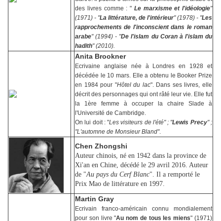
des livres comme : "
Le marxisme et l'idéologie
"
(1971) - "
La littérature, de l'intérieur
" (1978) - "
Les
rapprochements de l'inconscient dans le roman
arabe
" (1994) - "
De l'islam du Coran à l'islam du
hadith
" (2010).
Anita Brookner
Ecrivaine anglaise née à Londres en 1928 et
décédée le 10 mars. Elle a obtenu le Booker Prize
en 1984 pour "
Hôtel du lac
". Dans ses livres, elle
décrit des personnages qui ont râté leur vie. Elle fut
la 1ère femme à occuper la chaire Slade à
l'Université de Cambridge.
On lui doit : "
Les visiteurs de l'été
" ; "
Lewis Precy
" ;
"
L'automne de Monsieur Bland"
.
Chen Zhongshi
Auteur chinois, né en 1942 dans la province de
Xi'an en Chine, décédé le 29 avril 2016. Auteur
de "
Au pays du Cerf Blanc
". Il a remporté le
Prix Mao de littérature en 1997.
Martin Gray
Ecrivain franco-américain connu mondialement
pour son livre "
Au nom de tous les miens
" (1971)