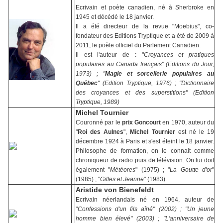
Ecrivain et poète canadien, né à Sherbroke en
1945 et décédé le 18 janvier.
Il a été directeur de la revue "Moebius", co-
fondateur des Editions Tryptique et a été de 2009 à
2011, le poète officiel du Parlement Canadien.
Il est l'auteur de : "
Croyances et pratiques
populaires au Canada français" (Editions du Jour,
1973) ; "
Magie et sorcellerie populaires au
Québec
" (Edition Tryptique, 1976) ; "Dictionnaire
des croyances et des superstitions" (Edition
Tryptique, 1989)
Michel Tournier
Couronné par le
prix Goncourt
en 1970, auteur du
"
Roi des Aulnes
",
Michel Tournier
est né le 19
décembre 1924 à Paris et s'est éteint le 18 janvier.
Philosophe de formation, on le connait comme
chroniqueur de radio puis de télévision. On lui doit
également "
Météores
" (1975) ; "
La Goutte d'or
"
(1985) ; "
Gilles et Jeanne
" (1983).
Aristide von Bienefeldt
Ecrivain néerlandais né en 1964, auteur de
"
Confessions d'un fils aîné" (2002) ; "Un jeune
homme bien élevé" (2003) ; "L'anniversaire de