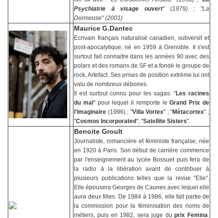
Psychiatrie à visage ouvert
" (1979) ; "La
Dormeuse" (2001)
Maurice G.Dantec
Ecrivain français naturalisé canadien, subversif et
post-apocalytique, né en 1959 à Grenoble. Il s'est
surtout fait connaitre dans les années 90 avec des
polars et des romans de SF et a fondé le groupe de
rock, Artefact. Ses prises de position extrème lui ont
valu de nombreux déboires.
Il est surtout connu pour les sagas: "
Les racines
du mal
" pour lequel il remporte le
Grand Prix de
l'Imaginaire
(1996) ; "
Villa Vortex
" ; "
Métacortex
" ;
"
Cosmos Incorporated
"; "
Satellite Sisters
".
Benoite Groult
Journaliste, romancière et féministe française, née
en 1920 à Paris. Son début de carrière commence
par l'enseignement au lycée Bossuet puis fera de
la radio à la libération avant de contribuer à
plusieurs publications telles que la revue "Elle".
Elle épousera Georges de Caunes avec lequel elle
aura deux filles. De 1984 à 1986, elle fait partie de
la commission pour la féminisation des noms de
métiers, puis en 1982, sera juge du
prix Femina
.