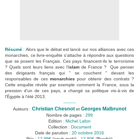
Résumé
:
Alors que le débat est lancé sur nos alliances avec ces
monarchies, ce livre-enquête s'attache à répondre aux questions
que se posent les Français. Ces pays financent-ils le terrorisme
? Quels sont leurs liens avec l'
islam
de France ? Que penser
des dirigeants français qui " se couchent " devant les
responsables de ces
monarchies
pour obtenir des contrats ?
Cette enquête révèle par exemple comment la France, sous la
pression d'un de ces pays, a changé sa politique vis-à-vis de
l'Égypte à l'été 2013.
--------
Christian Chesnot
Georges Malbrunot
Auteurs :
et
Nombre de pages :
299
Edition :
Michel Lafon
Collection :
Document
Date de parution :
20 octobre 2016
Prix :
12.99€
(epub-mobi) -
13.90€
(Broché)