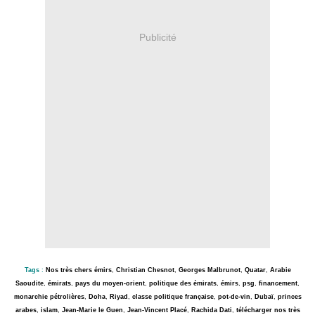
Publicité
Tags
:
Nos très chers émirs
,
Christian Chesnot
,
Georges Malbrunot
,
Quatar
,
Arabie
Saoudite
,
émirats
,
pays du moyen-orient
,
politique des émirats
,
émirs
,
psg
,
financement
,
monarchie pétrolières
,
Doha
,
Riyad
,
classe politique française
,
pot-de-vin
,
Dubaï
,
princes
arabes
,
islam
,
Jean-Marie le Guen
,
Jean-Vincent Placé
,
Rachida Dati
,
télécharger nos très