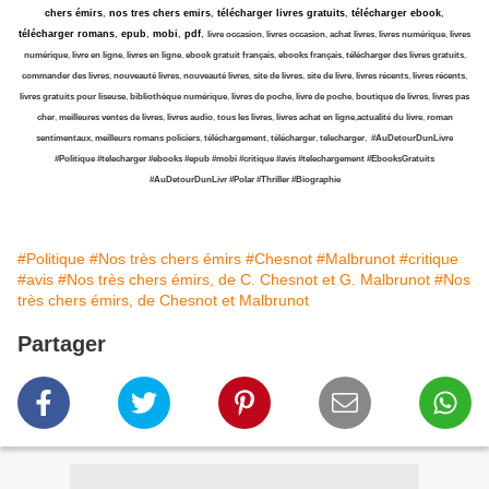
chers émirs
,
nos tres chers emirs
,
télécharger livres gratuits
,
télécharger ebook
,
télécharger romans
,
epub
,
mobi
,
pdf
,
livre occasion
,
livres occasion
,
achat livres
,
livres numérique
,
livres
numérique
,
livre en ligne
,
livres en ligne
,
ebook gratuit français
,
ebooks français
,
télécharger des livres gratuits
,
commander des livres
,
nouveauté livres
,
nouveauté livres
,
site de livres
,
site de livre
,
livres récents
,
livres récents
,
livres gratuits pour liseuse
,
bibliothèque numérique
,
livres de poche
,
livre de poche
,
boutique de livres
,
livres pas
cher
,
meilleures ventes de livres
,
livres audio
,
tous les livres
,
livres achat en ligne
,
actualité du livre
,
roman
sentimentaux
,
meilleurs romans policiers
,
téléchargement
,
télécharger
,
telecharger
,
#AuDetourDunLivre
#Politique
#telecharger
#ebooks
#epub
#mobi
#critique
#avis
#telechargement
#EbooksGratuits
#AuDetourDunLivr #Polar
#Thriller
#Biographie
#Politique
#Nos très chers émirs
#Chesnot
#Malbrunot
#critique
#avis
#Nos très chers émirs, de C. Chesnot et G. Malbrunot
#Nos
très chers émirs, de Chesnot et Malbrunot
Partager