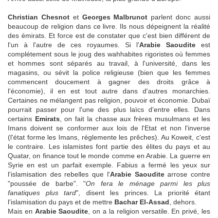
Christian Chesnot
et
Georges Malbrunot
parlent donc aussi
beaucoup de religion dans ce livre. Ils nous dépeignent la réalité
des émirats. Et force est de constater que c'est bien différent de
l'un à l'autre de ces royaumes. Si l'
Arabie Saoudite
est
complétement sous le joug des wahhabites rigoristes où femmes
et hommes sont séparés au travail, à l'université, dans les
magasins, ou sévit la police religieuse (bien que les femmes
commencent doucement à gagner des droits grâce à
l'économie), il en est tout autre dans d'autres monarchies.
Certaines ne mélangent pas religion, pouvoir et économie. Dubaï
pourrait passer pour l'une des plus laïcs d'entre elles. Dans
certains
Emirats
, on fait la chasse aux frères musulmans et les
Imans doivent se conformer aux lois de l'Etat et non l'inverse
(l'état forme les Imans, réglemente les prêches). Au Koweit, c'est
le contraire. Les islamistes font partie des élites du pays et au
Quatar, on finance tout le monde comme en Arabie. La guerre en
Syrie en est un parfait exemple. Fabius a fermé les yeux sur
l'islamisation des rebelles que l'
Arabie Saoudite
arrose contre
"poussée de barbe". "
On fera le ménage parmi les plus
fanatiques plus tard
", disent les princes. La priorité étant
l'islamisation du pays et de mettre
Bachar El-Assad
, dehors.
Mais en
Arabie Saoudite
, on a la religion versatile. En privé, les