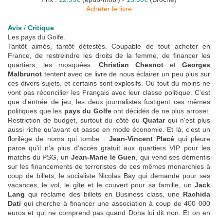
Acheter le livre
Avis
/
Critique
:
Les pays du Golfe.
Tantôt aimés, tantôt détestés. Coupable de tout acheter en
France, de restreindre les droits de la femme, de financer les
quartiers, les mosquées.
Christian Chesnot
et
Georges
Malbrunot
tentent avec ce livre de nous éclairer un peu plus sur
ces divers sujets, et certains sont explosifs. Où tout du moins ne
vont pas réconcilier les Français avec leur classe politique. C'est
que d'entrée de jeu, les deux journalistes fustigent ces mêmes
politiques que les
pays du Golfe
ont décidés de ne plus arroser.
Restriction de budget, surtout du côté du
Quatar
qui n'est plus
aussi riche qu'avant et passe en mode économie. Et là, c'est un
florilège de noms qui tombe :
Jean-Vincent Placé
qui pleure
parce qu'il n'a plus d'accès gratuit aux quartiers VIP pour les
matchs du PSG, un
Jean-Marie le Guen
, qui vend ses démentis
sur les financements de terroristes de ces mêmes monarchies à
coup de billets, le socialiste Nicolas Bay qui demande pour ses
vacances, le vol, le gîte et le couvert pour sa famille, un
Jack
Lang
qui réclame des billets en Business class, une
Rachida
Dati
qui cherche à financer une association à coup de 400 000
euros et qui ne comprend pas quand Doha lui dit non. Et on en