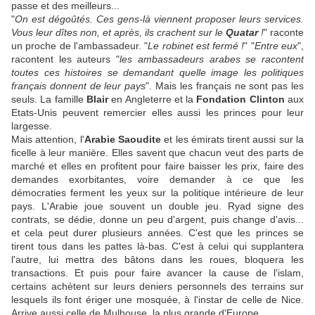
passe et des meilleurs...
"
On est dégoûtés. Ces gens-là viennent proposer leurs services.
Vous leur dîtes non, et après, ils crachent sur le
Quatar
!
" raconte
un proche de l'ambassadeur. "
Le robinet est fermé !
" "
Entre eux
",
racontent les auteurs "
les ambassadeurs arabes se racontent
toutes ces histoires se demandant quelle image les politiques
français donnent de leur pays
". Mais les français ne sont pas les
seuls. La famille
Blair
en Angleterre et la
Fondation Clinton
aux
Etats-Unis peuvent remercier elles aussi les princes pour leur
largesse.
Mais attention, l'
Arabie Saoudite
et les émirats tirent aussi sur la
ficelle à leur manière. Elles savent que chacun veut des parts de
marché et elles en profitent pour faire baisser les prix, faire des
demandes exorbitantes, voire demander à ce que les
démocraties ferment les yeux sur la politique intérieure de leur
pays. L'Arabie joue souvent un double jeu. Ryad signe des
contrats, se dédie, donne un peu d'argent, puis change d'avis...
et cela peut durer plusieurs années. C'est que les princes se
tirent tous dans les pattes là-bas. C'est à celui qui supplantera
l'autre, lui mettra des bâtons dans les roues, bloquera les
transactions. Et puis pour faire avancer la cause de l'islam,
certains achètent sur leurs deniers personnels des terrains sur
lesquels ils font ériger une mosquée, à l'instar de celle de Nice.
Arrive aussi celle de Mulhouse, la plus grande d'Europe.