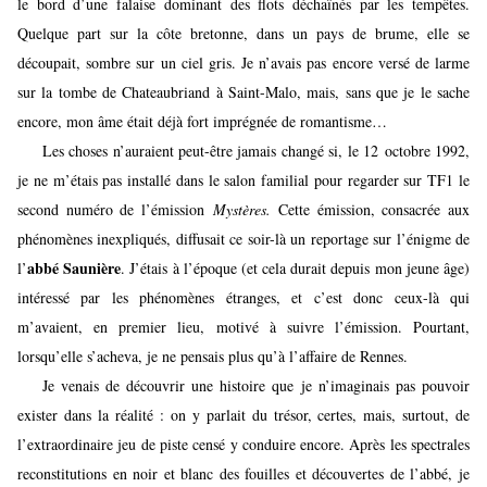
le bord d’une falaise dominant des flots déchaînés par les tempêtes.
Quelque part sur la côte bretonne, dans un pays de brume, elle se
découpait, sombre sur un ciel gris. Je n’avais pas encore versé de larme
sur la tombe de Chateaubriand à Saint-Malo, mais, sans que je le sache
encore, mon âme était déjà fort imprégnée de romantisme…
Les choses n’auraient peut-être jamais changé si, le 12 octobre 1992,
je ne m’étais pas installé dans le salon familial pour regarder sur TF1 le
second numéro de l’émission
Mystères.
Cette émission, consacrée aux
phénomènes inexpliqués, diffusait ce soir-là un reportage sur l’énigme de
abbé Saunière
l’
. J’étais à l’époque (et cela durait depuis mon jeune âge)
intéressé par les phénomènes étranges, et c’est donc ceux-là qui
m’avaient, en premier lieu, motivé à suivre l’émission. Pourtant,
lorsqu’elle s’acheva, je ne pensais plus qu’à l’affaire de Rennes.
Je venais de découvrir une histoire que je n’imaginais pas pouvoir
exister dans la réalité : on y parlait du trésor, certes, mais, surtout, de
l’extraordinaire jeu de piste censé y conduire encore. Après les spectrales
reconstitutions en noir et blanc des fouilles et découvertes de l’abbé, je