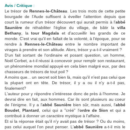
Avis
/
Critique
:
Le trésor de
Rennes-le-Château
. Les trois mots de cette petite
bourgade de l'Aude suffisent à éveiller l'attention depuis que
court la rumeur d'un trésor découvert qui aurait permis à l'
abbé
Saunière
de réhabiliter l'église du village, de bâtir la
villa
Bethany
, la
tour Magdala
et d'accueillir les grands de ce
monde. C'est vrai qu'il en fallait de la volonté, à l'époque, pour se
rendre à
Rennes-le-Château
entre le nombre important de
virages à prendre et son altitude. Alors, trésor y-a-t-il vraiment ?
D'un fait sortant de l'ordinaire et posant question, un homme,
Noël Corbet, a-t-il réussi à concevoir pour remplir son restaurant,
un phénomène mondial appuyé en cela bien malgré eux, par des
chasseurs de trésors de tout poil ?
A moins que... un secret soit bien là, mais qu'il n'est pas celui que
la plupart ont en tête. De trésor, il y a ou il n'y a-t-il pas,
finalement?
L'auteur pour y répondre s'intéresse donc de près à l'homme. Je
devrai dire en fait, aux hommes. Car ils sont plusieurs au coeur
de l'énigme. Il y a l'
abbé Saunière
bien sûr, mais aussi, l'
abbé
Boudet
,
Plantard
, celui qui a "créé" l'
ordre de Sion
et qui a
contribué à donner un caractère mystique à l'affaire.
Et si la réponse était qu'il n'y avait pas de trésor ? Ou du moins,
pas celui auquel l'on peut penser. L'
abbé Saunière
a-t-il mis le