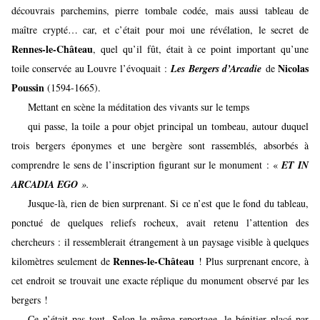
découvrais parchemins, pierre tombale codée, mais aussi tableau de
maître crypté… car, et c’était pour moi une révélation, le secret de
Rennes-le-Château
, quel qu’il fût, était à ce point important qu’une
Nicolas
toile conservée au Louvre l’évoquait :
Les Bergers d’Arcadie
de
Poussin
(1594-1665).
Mettant en scène la méditation des vivants sur le temps
qui passe, la toile a pour objet principal un tombeau, autour duquel
trois bergers éponymes et une bergère sont rassemblés, absorbés à
comprendre le sens de l’inscription figurant sur le monument : «
ET IN
ARCADIA EGO
».
Jusque-là, rien de bien surprenant. Si ce n’est que le fond du tableau,
ponctué de quelques reliefs rocheux, avait retenu l’attention des
chercheurs : il ressemblerait étrangement à un paysage visible à quelques
Rennes-le-Château
kilomètres seulement de
! Plus surprenant encore, à
cet endroit se trouvait une exacte réplique du monument observé par les
bergers !
Ce n’était pas tout. Selon le même reportage, le bénitier placé par