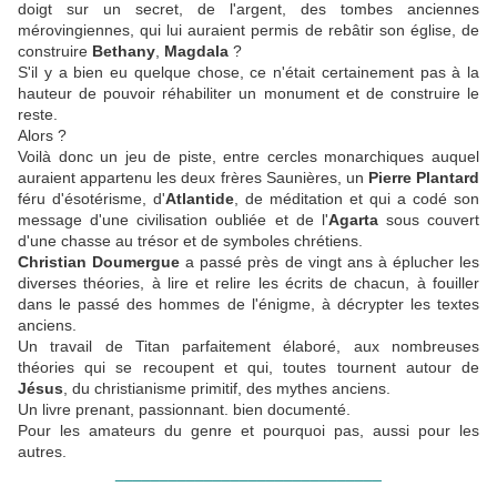
doigt sur un secret, de l'argent, des tombes anciennes
mérovingiennes, qui lui auraient permis de rebâtir son église, de
construire
Bethany
,
Magdala
?
S'il y a bien eu quelque chose, ce n'était certainement pas à la
hauteur de pouvoir réhabiliter un monument et de construire le
reste.
Alors ?
Voilà donc un jeu de piste, entre cercles monarchiques auquel
auraient appartenu les deux frères Saunières, un
Pierre Plantard
féru d'ésotérisme, d'
Atlantide
, de méditation et qui a codé son
message d'une civilisation oubliée et de l'
Agarta
sous couvert
d'une chasse au trésor et de symboles chrétiens.
Christian Doumergue
a passé près de vingt ans à éplucher les
diverses théories, à lire et relire les écrits de chacun, à fouiller
dans le passé des hommes de l'énigme, à décrypter les textes
anciens.
Un travail de Titan parfaitement élaboré, aux nombreuses
théories qui se recoupent et qui, toutes tournent autour de
Jésus
, du christianisme primitif, des mythes anciens.
Un livre prenant, passionnant. bien documenté.
Pour les amateurs du genre et pourquoi pas, aussi pour les
autres.
______________________________