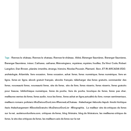
Tags :
Rennes le château
,
Rennes le chateau
,
Rennes-le-château
,
Abbé
,
Bérenger
Saunières
,
Berenger Saunieres
,
Berenger Saunières
,
trésor
,
Cathares
,
cathares
,
Mérovingiens
,
mystères
,
mystère
,
fouilles
,
Da Vinci Code
,
Robert
Langdon
,
Dan Brown
,
planète interdite
,
étrange
,
histoire
,
Nicolas Poussin
,
Plantard
,
Sion
,
ET IN ARCADIA EGO
,
archéologie
,
Atlantide
,
livre occasion
,
livres occasion
,
achat livres
,
livres numérique
,
livres numérique
,
livre en
ligne
,
livres en ligne
,
ebook gratuit français
,
ebooks français
,
télécharger des livres gratuits
,
commander des
livres
,
nouveauté livres
,
nouveauté livres
,
site de livres
,
site de livre
,
livres récents
,
livres récents
,
livres gratuits
pour liseuse
,
bibliothèque numérique
,
livres de poche
,
livre de poche
,
boutique de livres
,
livres pas cher
,
meilleures ventes de livres
,
livres audio
,
tous les livres
,
livres achat en ligne
,
actualité du livre
,
roman sentimentaux
,
meilleurs romans policiers
#AuDetourDunLivre
#RennesLeChateau
#telecharger
#ebooks
#epub
#mobi
#critique
#avis
#telechargement
#EbooksGratuits
#AuDetourDunLivr
#Biographie
,
Le meilleur site de critiques de livres
sur le net
,
audetourdunlivre.com
,
critiques de livres, blog littéraire
,
blog de littérature
,
les meilleures critique de
livres
,
le site des critiques de livres
,
les meilleurs avis de livres sur le net