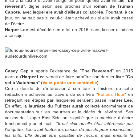
mise à la tâche et avait rédigé un polar qu'elle avait intitulé "
Le
révérend
", digne selon ses proches d'un
roman de Truman
Capote
, avec lequel elle avait d'ailleurs collaborée. Pourtant, à ce
jour, on ne sait pas si celui-ci était achevé ou si elle avait cessé
de l'écrire.
Harper Lee
est décédée en effet en 2016, sans laisser d'indices
à ce sujet.
Casey Cep
a appris l'existence de "
The Reverend
" en 2015
alors qu'
Harper Lee
venait de faire paraître son dernier livre "
Go
set à Watchman
" (
Va et poste une sentinelle
) .
Cep a décidé de s'intéresser à son tour à l'histoire de cette
rédaction inachevée au travers de son livre "
Furious Hour
" en
retraçant les étapes par lesquelles seraient passé
Harper Lee
.
En effet, la
lauréate du Pulitzer
aurait collecté énormément de
documentation sur les meurtres et le décès du révérend. Ses
voisins de l'Upper East Side ont signifié que la machine à écrire
fonctionnait jour et nuit. "
Il est clair qu'elle était intéressée par
l'enquête. Elle avait toutes les pièces du puzzle pour reconstituer
les faits. Elle devait être capable de l'écrire, mais ensuite la