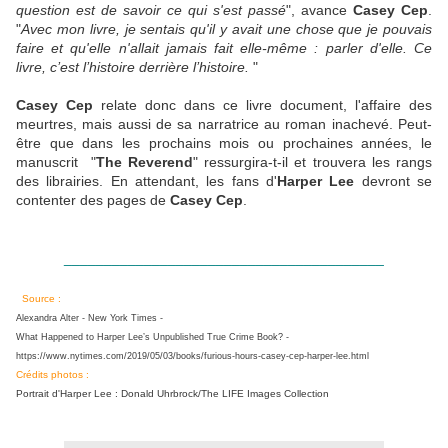
question est de savoir ce qui s'est passé
", avance
Casey Cep
.
"
Avec mon livre, je sentais qu'il y avait une chose que je pouvais
faire et qu'elle n'allait jamais fait elle-même : parler d'elle. Ce
livre, c’est l’histoire derrière l’histoire.
"
Casey Cep
relate donc dans ce livre document, l'affaire des
meurtres, mais aussi de sa narratrice au roman inachevé. Peut-
être que dans les prochains mois ou prochaines années, le
manuscrit "
The Reverend
" ressurgira-t-il et trouvera les rangs
des librairies. En attendant, les fans d'
Harper Lee
devront se
contenter des pages de
Casey Cep
.
________________________________________
Source :
Alexandra Alter
- New York Times -
What Happened to Harper Lee’s Unpublished True Crime Book? -
https://www.nytimes.com/2019/05/03/books/furious-hours-casey-cep-harper-lee.html
Crédits photos :
Portrait d'Harper Lee : Donald Uhrbrock/The LIFE Images Collection