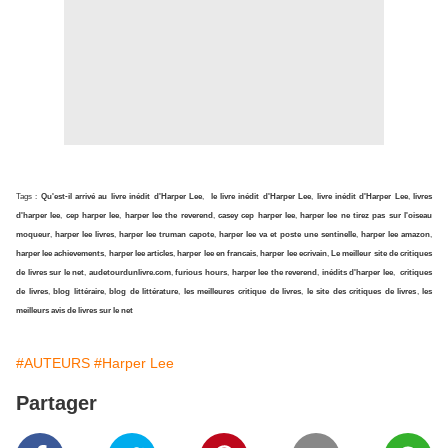
Tags :
Qu'est-il arrivé au livre inédit d'Harper Lee
,
le livre inédit d'Harper Lee
,
livre inédit d'Harper Lee
,
livres
d'harper lee
,
cep harper lee
,
harper lee the reverend
,
casey cep harper lee
,
harper lee ne tirez pas sur l'oiseau
moqueur
,
harper lee livres
,
harper lee truman capote
,
harper lee va et poste une sentinelle
,
harper lee amazon
,
harper lee achievements
,
harper lee articles
,
harper lee en francais
,
harper lee ecrivain
,
Le meilleur site de critiques
de livres sur le net
,
audetourdunlivre.com
,
furious hours
,
harper lee the reverend
,
inédits d'harper lee
,
critiques
de livres
,
blog littéraire
,
blog de littérature
,
les meilleures critique de livres
,
le site des critiques de livres
,
les
meilleurs avis de livres sur le net
#AUTEURS
#Harper Lee
Partager