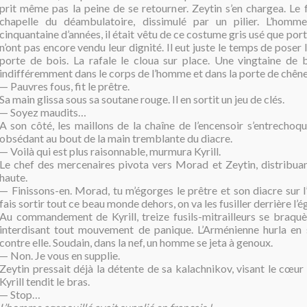
prit même pas la peine de se retourner. Zeytin s’en chargea. Le 
chapelle du déambulatoire, dissimulé par un pilier. L’homm
cinquantaine d’années, il était vêtu de ce costume gris usé que por
n’ont pas encore vendu leur dignité. Il eut juste le temps de poser 
porte de bois. La rafale le cloua sur place. Une vingtaine de b
indifféremment dans le corps de l’homme et dans la porte de chêne
— Pauvres fous, fit le prêtre.
Sa main glissa sous sa soutane rouge. Il en sortit un jeu de clés.
— Soyez maudits…
A son côté, les mai
llons de la chaîne de l’encensoir s’entrechoqu
obsédant au bout de la main tremblante du diacre.
— Voilà qui est plus raisonnable, murmura Kyrill.
Le chef des mercenaires pivota vers Morad et Zeytin, distribuan
haute.
— Finissons-en. Morad, tu m’égorges le prêtre et son diacre sur l’
fais sortir tout ce beau monde dehors, on va les fusiller derrière l’ég
Au commandement de Kyrill, treize fusils-mitrailleurs se braquèr
interdisant tout mouvement de panique. L’Arménienne hurla en 
contre elle. Soudain, dans la nef, un homme se jeta à genoux.
— Non. Je vous en supplie.
Zeytin pressait déjà la détente de sa kalachnikov, visant le cœur
Kyrill tendit le bras.
— Stop…