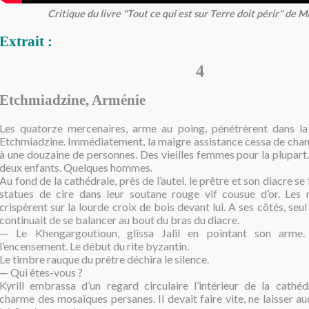
Critique du livre "Tout ce qui est sur Terre doit périr" de M
Extrait :
4
Etchmiadzine, Arménie
Les quatorze mercenaires, arme au poing, pénétrèrent dans la
Etchmiadzine. Immédiatement, la maigre assistance cessa de chante
à une douzaine de personnes. Des vieilles femmes pour la plupart
deux enfants. Quelques hommes.
Au fond de la cathédrale, près de l’autel, le prêtre et son diacre se 
statues de cire dans leur soutane rouge vif cousue d’or. Les
crispèrent sur la lourde croix de bois devant lui. A ses côtés, seul
continuait de se balancer au bout du bras du diacre.
— Le Khengargoutioun, glissa Jalil en pointant son arme
l’encensement. Le début du rite byzantin.
Le timbre rauque du prêtre déchira le silence.
— Qui êtes-vous ?
Kyrill embrassa d’un regard circulaire l’intérieur de la cathédr
charme des mosaïques persanes. Il devait faire vite, ne laisser a