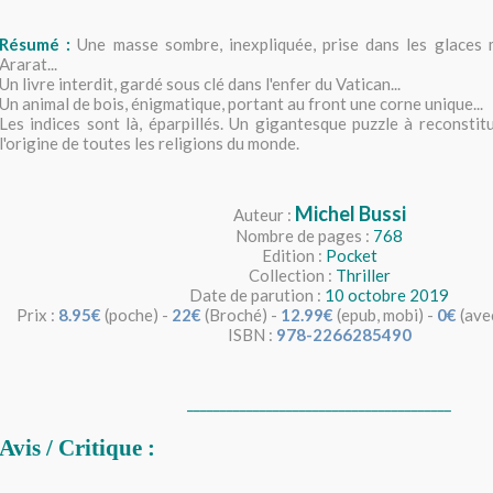
Résumé :
Une masse sombre, inexpliquée, prise dans les glaces 
Ararat...
Un livre interdit, gardé sous clé dans l'enfer du Vatican...
Un animal de bois, énigmatique, portant au front une corne unique...
Les indices sont là, éparpillés. Un gigantesque puzzle à reconsti
l'origine de toutes les religions du monde.
Michel Bussi
Auteur :
Nombre de pages :
768
Edition :
Pocket
Collection :
Thriller
Date de parution :
10 octobre 2019
Prix :
8.95€
(poche) -
22€
(Broché) -
12.99€
(epub, mobi) -
0€
(avec
ISBN :
978-2266285490
________________________________________
Avis / Critique :