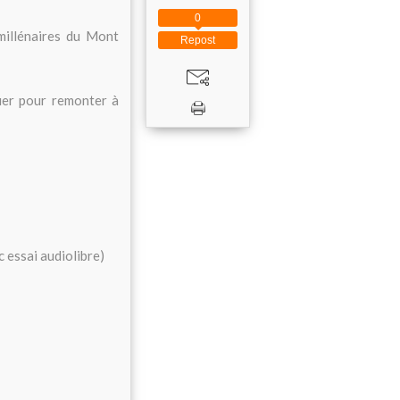
0
millénaires du Mont
Repost
tuer pour remonter à
 essai audiolibre)