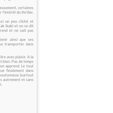
reusement, certaines
l'intérêt du thriller,
si un peu cliché et
k Ikabi et on se dit
rend et ne sait pas
enir ainsi que ses
us transporter dans
ire avec plaisir. A la
tôt bien. Pas de temps
 on apprend. Le tout
tue finalement dans
 boutonneux (surtout
ts autrement et sans
e.