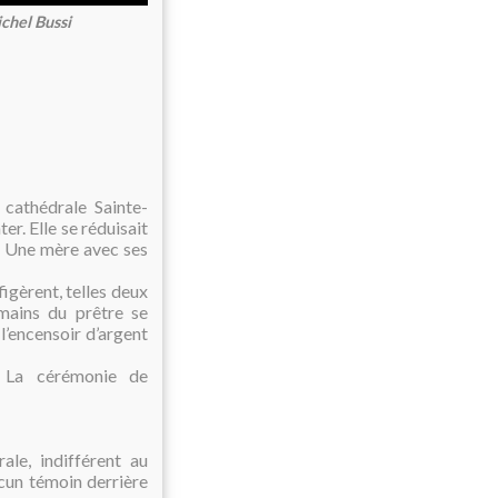
ichel Bussi
 cathédrale Sainte-
r. Elle se réduisait
. Une mère avec ses
figèrent, telles deux
 mains du prêtre se
 l’encensoir d’argent
. La cérémonie de
ale, indifférent au
ucun témoin derrière