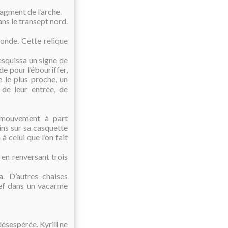
ragment de l’arche.
ans le transept nord.
onde. Cette relique
 esquissa un signe de
e pour l’ébouriffer,
 le plus proche, un
 de leur entrée, de
e mouvement à part
ns sur sa casquette
 celui que l’on fait
 en renversant trois
a. D’autres chaises
nef dans un vacarme
désespérée. Kyrill ne