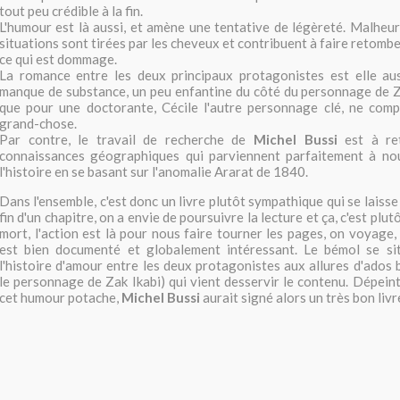
tout peu crédible à la fin.
L'humour est là aussi, et amène une tentative de légèreté. Malheu
situations sont tirées par les cheveux et contribuent à faire retomber 
ce qui est dommage.
La romance entre les deux principaux protagonistes est elle aus
manque de substance, un peu enfantine du côté du personnage de Za
que pour une doctorante, Cécile l'autre personnage clé, ne comp
grand-chose.
Par contre, le travail de recherche de
Michel Bussi
est à ret
connaissances géographiques qui parviennent parfaitement à no
l'histoire en se basant sur l'anomalie Ararat de 1840.
Dans l'ensemble, c'est donc un livre plutôt sympathique qui se laisse l
fin d'un chapitre, on a envie de poursuivre la lecture et ça, c'est plu
mort, l'action est là pour nous faire tourner les pages, on voyage,
est bien documenté et globalement intéressant. Le bémol se si
l'histoire d'amour entre les deux protagonistes aux allures d'ados
le personnage de Zak Ikabi) qui vient desservir le contenu. Dépein
cet humour potache,
Michel Bussi
aurait signé alors un très bon livr