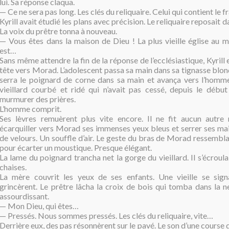
lui. Sa réponse claqua.
— Ce ne sera pas long. Les clés du reliquaire. Celui qui contient le f
Kyrill avait étudié les plans avec précision. Le reliquaire reposait d
La voix du prêtre tonna à nouveau.
— Vous êtes dans la maison de Dieu ! La plus vieille église au m
est…
Sans même attendre la fin de la réponse de l’ecclésiastique, Kyrill
tête vers Morad. L’adolescent passa sa main dans sa tignasse blond
serra le poignard de corne dans sa main et avança vers l’homme
vieillard courbé et ridé qui n’avait pas cessé, depuis le début
murmurer des prières.
L’homme comprit.
Ses lèvres remuèrent plus vite encore. Il ne fit aucun autr
écarquiller vers Morad ses immenses yeux bleus et serrer ses mai
de velours. Un souffle d’air. Le geste du bras de Morad ressembla à
pour écarter un moustique. Presque élégant.
La lame du poignard trancha net la gorge du vieillard. Il s’écroula
chaises.
La mère couvrit les yeux de ses enfants. Une vieille se sign
grincèrent. Le prêtre lâcha la croix de bois qui tomba dans la 
assourdissant.
— Mon Dieu, qui êtes…
— Pressés. Nous sommes pressés. Les clés du reliquaire, vite…
Derrière eux, des pas résonnèrent sur le pavé. Le son d’une course 