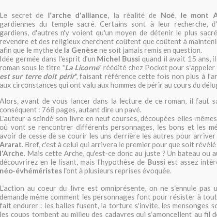
Le secret de
l'arche d'alliance
, la réalité de
Noé
,
le mont A
gardiennes du temple sacré. Certains sont à leur recherche, d
gardiens, d'autres n'y voient qu'un moyen de détenir le plus sacr
revendre et des religieux cherchent coûtent que coûtent à maintenir
afin que le mythe de
la Genèse
ne soit jamais remis en question.
Idée germée dans l'esprit d'un
Michel Bussi
quand il avait 15 ans, il
roman sous le titre "
La Licorne
" réédité chez Pocket pour s'appeler 
est sur terre doit périr
", faisant référence cette fois non plus à l'
aux circonstances qui ont valu aux hommes de périr au cours du délu
Alors, avant de vous lancer dans la lecture de ce roman, il faut sa
conséquent : 768 pages, autant dire un pavé.
L'auteur a scindé son livre en neuf courses, découpées elles-mêmes
où vont se rencontrer différents personnages, les bons et les m
avoir de cesse de se courir les uns derrière les autres pour arrive
Ararat
. Bref, c'est à celui qui arrivera le premier pour que soit révé
l'Arche
. Mais cette Arche, qu'est-ce donc au juste ? Un bateau ou a
découvrirez en le lisant, mais l'hypothèse de
Bussi
est assez intér
néo-évhéméristes
l'ont à plusieurs reprises évoquée.
L'action au coeur du livre est omniprésente, on ne s'ennuie pas
demande même comment les personnages font pour résister à tout c
fait endurer : les balles fusent, la torture s'invite, les mensonges 
les coups tombent au milieu des cadavres qui s'amoncellent au fil d