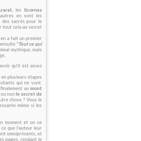
rarat
, les
licornes
'autres en sont les
é des sacrés pour le
 tout cela au secret
 en a fait un premier
ensuite "
Tout ce qui
animal mythique, mais
ge.
voir qu'il est assez
 en plusieurs étapes
échants qui ne vont
r finalement au
mont
lé ou non
le secret de
utre chose ? Vous le
essante même si les
 un moment et on se
e que l'auteur leur
sont omniprésents, et
es pages, rendant le