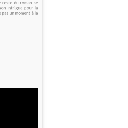
le reste du roman se
son intrigue pour la
ie pas un moment à la