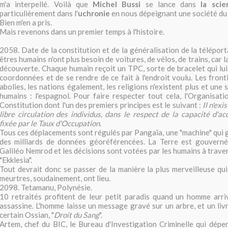
m'a interpellé. Voilà que
Michel Bussi
se lance dans
la scie
particulièrement dans l'
uchronie
en nous dépeignant une société du 
Bien m'en a pris.
Mais revenons dans un premier temps à l'histoire.
2058. Date de la constitution et de la généralisation de la télépor
êtres humains n'ont plus besoin de voitures, de vélos, de trains, car 
découverte. Chaque humain reçoit un TPC, sorte de bracelet qui lui
coordonnées et de se rendre de ce fait à l'endroit voulu. Les front
abolies, les nations également, les religions n'existent plus et une 
humains : l'espagnol. Pour faire respecter tout cela, l'Organisat
Constitution dont l'un des premiers principes est le suivant :
Il n'exi
libre circulation des individus, dans le respect de la capacité d'ac
fixée par le Taux d'Occupation
.
Tous ces déplacements sont régulés par Pangaïa, une "machine" qui
des milliards de données géoréférencées. La Terre est gouverné
Galiléo Nemrod et les décisions sont votées par les humains à trave
"Ekklesia".
Tout devrait donc se passer de la manière la plus merveilleuse qui 
meurtres, soudainement, ont lieu.
2098. Tetamanu, Polynésie.
10 retraités profitent de leur petit paradis quand un homme arriv
assassine. L'homme laisse un message gravé sur un arbre, et un livre
certain Ossian, "
Droit du Sang
".
Artem, chef du BIC, le Bureau d'Investigation Criminelle qui dépe