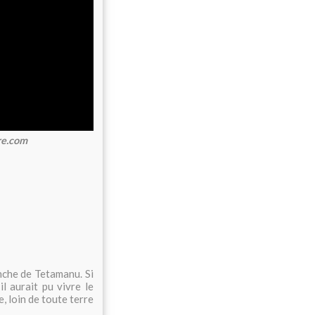
re.com
che de Tetamanu. Si
il aurait pu vivre le
e, loin de toute terre