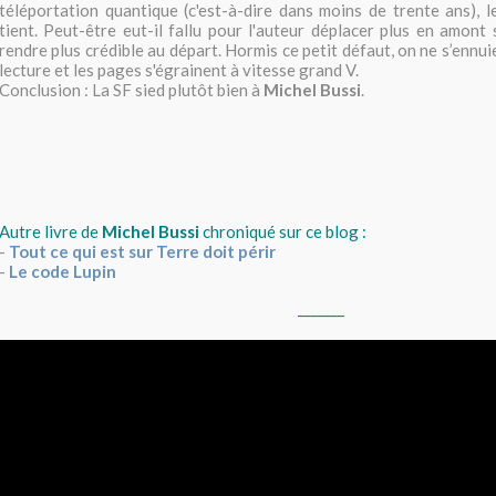
téléportation quantique (c'est-à-dire dans moins de trente ans), 
tient. Peut-être eut-il fallu pour l'auteur déplacer plus en amont 
rendre plus crédible au départ. Hormis ce petit défaut, on ne s’ennu
lecture et les pages s'égrainent à vitesse grand V.
Conclusion : La SF sied plutôt bien à
Michel Bussi
.
Autre livre de
Michel Bussi
chroniqué sur ce blog :
-
Tout ce qui est sur Terre doit périr
-
Le code Lupin
_______