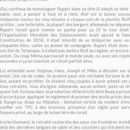
Oui,
continua de monologuer Rupert dans sa tête (il aimait se tenir 
sable, seul, à penser à tout et à rien),
Rolf est la bonne excus
téléporter toutes les cinq minutes à chaque coin de la planète
. Rol
un kilos : une belle bête, la plupart des bergers allemands ne dépass
Rupert l’avait gavé comme un pacha pour ça. Et le tour était
l’Organisation Mondiale des Déplacements avait ajouté le fam
Constitution de 2058, il était interdit de se téléporter avec u
cinquante kilos, valise ou animal de compagnie. Rupert était donc 
son îlot de Tetamanu, il n’allait pas mettre Rolf au régime, et encore
voisin. Du coup Minna parcourait le monde seule, ou avec ses copine
secondes si ça lui chantait, et c’était parfait ainsi.
Lui attendait avec Stephan, Hans, Joseph et Mika, à discuter sur l
soleil. Une vie de crabe. Ils avaient payé une véritable fortune le dr
îlot, autant en profiter. Ils étaient cinq couples à avoir acheté cet 
tous retraités, tous d’origine allemande, aucun enfant, juste un ch
ayant fait fortune dans la production d’électricité distribuée partout
d’accord pour appliquer le règlement draconien des atolls privés de
à Rangiroa, Anaa ou Mataiva : limitation stricte du nombre d’invi
confier son TPC à des inconnus, présence d’un vigile pour survei
l’espace privé, au large de la barrière de corail.
Instinctivement, le retraité rechercha des yeux ces frontières invisib
delà des dernières langues de sable et des cocotiers qui étiraient 