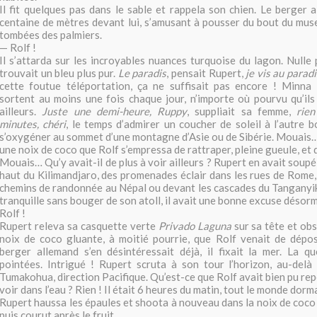
Il fit quelques pas dans le sable et rappela son chien. Le berger 
centaine de mètres devant lui, s’amusant à pousser du bout du mus
tombées des palmiers.
— Rolf !
Il s’attarda sur les incroyables nuances turquoise du lagon. Nulle 
trouvait un bleu plus pur.
Le paradis
, pensait Rupert,
je vis au paradi
cette foutue téléportation, ça ne suffisait pas encore ! Minna i
sortent au moins une fois chaque jour, n’importe où pourvu qu’ils a
ailleurs.
Juste une demi-heure, Ruppy
, suppliait sa femme,
rie
minutes, chéri
, le temps d’admirer un coucher de soleil à l’autre
s’oxygéner au sommet d’une montagne d’Asie ou de Sibérie. Mouais
une noix de coco que Rolf s’empressa de rattraper, pleine gueule, et d
Mouais… Qu’y avait-il de plus à voir ailleurs ? Rupert en avait soup
haut du Kilimandjaro, des promenades éclair dans les rues de Rome,
chemins de randonnée au Népal ou devant les cascades du Tanganyik
tranquille sans bouger de son atoll, il avait une bonne excuse désorm
Rolf !
Rupert releva sa casquette verte
Privado Laguna
sur sa tête et ob
noix de coco gluante, à moitié pourrie, que Rolf venait de dépos
berger allemand s’en désintéressait déjà, il fixait la mer. La qu
pointées. Intrigué ! Rupert scruta à son tour l’horizon, au-delà
Tumakohua, direction Pacifique. Qu’est-ce que Rolf avait bien pu repé
voir dans l’eau ? Rien ! Il était 6 heures du matin, tout le monde dormai
Rupert haussa les épaules et shoota à nouveau dans la noix de coco 
puis courut après le fruit.