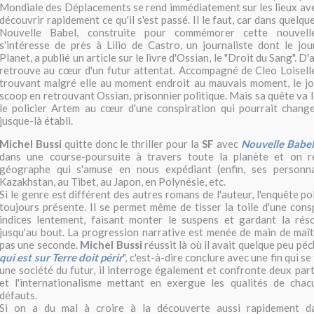
Mondiale des Déplacements se rend immédiatement sur les lieux ave
découvrir rapidement ce qu'il s'est passé. Il le faut, car dans quelqu
Nouvelle Babel, construite pour commémorer cette nouvell
s'intéresse de près à Lilio de Castro, un journaliste dont le jou
Planet, a publié un article sur le livre d'Ossian, le "Droit du Sang". D'
retrouve au cœur d'un futur attentat. Accompagné de Cleo Loiselle,
trouvant malgré elle au moment endroit au mauvais moment, le jou
scoop en retrouvant Ossian, prisonnier politique. Mais sa quête va
le policier Artem au cœur d'une conspiration qui pourrait change
jusque-là établi.
Michel Bussi
quitte donc le thriller pour la
SF
avec
Nouvelle Babel
dans une course-poursuite à travers toute la planète et on r
géographe qui s'amuse en nous expédiant (enfin, ses personna
Kazakhstan, au Tibet, au Japon, en Polynésie, etc.
Si le genre est différent des autres romans de l'auteur, l'enquête pol
toujours présente. Il se permet même de tisser la toile d'une consp
indices lentement, faisant monter le suspens et gardant la résol
jusqu'au bout. La progression narrative est menée de main de maît
pas une seconde.
Michel Bussi
réussit là où il avait quelque peu pé
qui est sur Terre doit périr
", c'est-à-dire conclure avec une fin qui s
une société du futur, il interroge également et confronte deux part
et l'internationalisme mettant en exergue les qualités de chac
défauts.
Si on a du mal à croire à la découverte aussi rapidement d