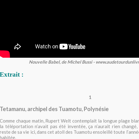
Nouvelle Babel, de Michel Bussi - www.audetourdunliv
Extrait :
1
Tetamanu, archipel des Tuamotu, Polynésie
Comme chaque matin, Rupert Welt contemplait la longue plage blan
la téléportation n’avait pas été inventée, ça n’aurait rien changé, 
reste de sa vie ici, dans cet atoll des Tuamotu ensoleillé toute l’anné
habitée.