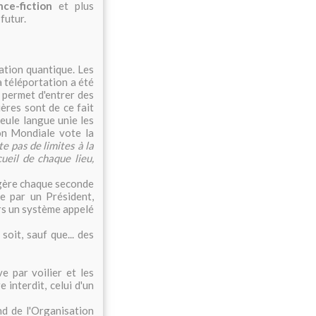
nce-fiction
et plus
futur.
tation quantique. Les
la téléportation a été
 permet d'entrer des
ières sont de ce fait
seule langue unie les
ion Mondiale vote la
ste pas de limites à la
cueil de chaque lieu,
 gère chaque seconde
e par un Président,
rs un système appelé
soit, sauf que... des
e par voilier et les
 interdit, celui d'un
nd de l'Organisation