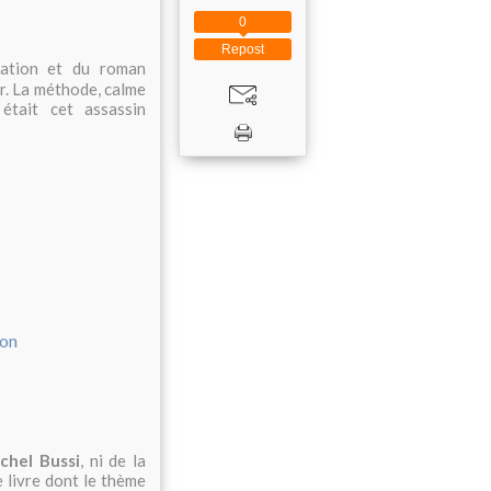
0
Repost
lation et du roman
r.
La méthode, calme
 était cet assassin
chel Bussi
, ni de la
e livre dont le thème