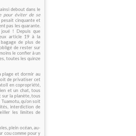
ainsi debout dans le
e pour éviter de se
f pesait cinquante et
ent pas les quarante.
 joué ! Depuis que
eux article 19 à la
n bagage de plus de
obligé de rester sur
 moins le confier à un
s, toutes les quinze
a plage et dormir au
oit de privatiser cet
atoll en copropriété,
ien et un chat, tous
 sur la planète, tous
s Tuamotu, qu’on soit
tés, interdiction de
ller les limites de
les, plein océan, au-
leur cou comme pour y