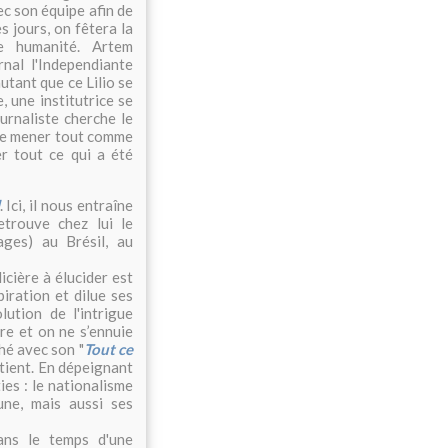
c son équipe afin de
es jours, on fêtera la
e humanité. Artem
rnal l'Independiante
autant que ce Lilio se
 une institutrice se
rnaliste cherche le
 le mener tout comme
r tout ce qui a été
. Ici, il nous entraîne
etrouve chez lui le
ges) au Brésil, au
icière à élucider est
iration et dilue ses
ution de l'intrigue
re et on ne s’ennuie
ché avec son "
Tout ce
e tient. En dépeignant
ies : le nationalisme
une, mais aussi ses
ans le temps d'une