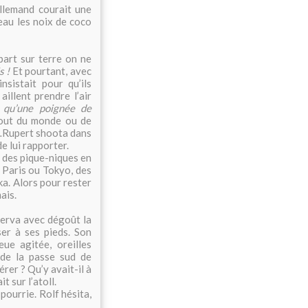
allemand courait une
eau les noix de coco
part sur terre on ne
s !
Et pourtant, avec
nsistait pour qu’ils
illent prendre l’air
n qu’une poignée de
 bout du monde ou de
…Rupert shoota dans
e lui rapporter.
é des pique-niques en
 Paris ou Tokyo, des
a. Alors pour rester
ais.
serva avec dégoût la
er à ses pieds. Son
eue agitée, oreilles
 de la passe sud de
rer ? Qu’y avait-il à
t sur l’atoll.
pourrie. Rolf hésita,