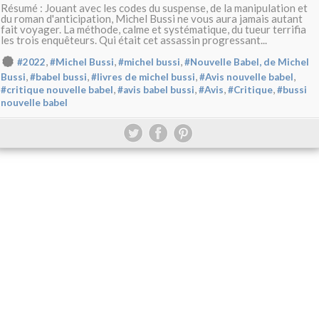
Résumé : Jouant avec les codes du suspense, de la manipulation et
du roman d'anticipation, Michel Bussi ne vous aura jamais autant
fait voyager. La méthode, calme et systématique, du tueur terrifia
les trois enquêteurs. Qui était cet assassin progressant...
,
,
,
#2022
#Michel Bussi
#michel bussi
#Nouvelle Babel, de Michel
,
,
,
,
Bussi
#babel bussi
#livres de michel bussi
#Avis nouvelle babel
,
,
,
,
#critique nouvelle babel
#avis babel bussi
#Avis
#Critique
#bussi
nouvelle babel