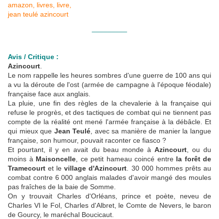
_________
Avis / Critique :
Azincourt
.
Le nom rappelle les heures sombres d'une guerre de 100 ans qui
a vu la déroute de l'ost (
armée de campagne à l'époque féodale)
française face aux anglais.
La pluie, une fin des règles de la chevalerie à la française qui
refuse le progrès, et des tactiques de combat qui ne tiennent pas
compte de la réalité ont mené l'armée française à la débâcle. Et
qui mieux que
Jean Teulé
, avec sa manière de manier la langue
française, son humour, pouvait raconter ce fiasco ?
Et pourtant, il y en avait du beau monde à
Azincourt
, ou du
moins à
Maisoncelle
, ce petit hameau coincé entre
la forêt de
Tramecourt
et le
village d'Azincourt
. 30 000 hommes prêts au
combat contre 6 000 anglais malades d'avoir mangé des moules
pas fraîches de la baie de Somme.
On y trouvait Charles d'Orléans, prince et poète, neveu de
Charles VI le Fol, Charles d'Albret, le Comte de Nevers, le baron
de Gourcy, le maréchal Boucicaut.