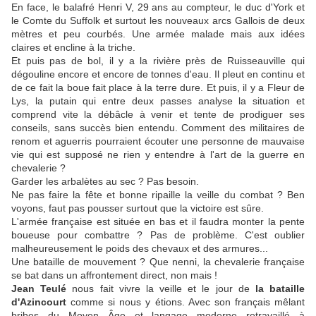
En face, le balafré Henri V, 29 ans au compteur, le duc d'York et
le Comte du Suffolk et surtout les nouveaux arcs Gallois de deux
mètres et peu courbés. Une armée malade mais aux idées
claires et encline à la triche.
Et puis pas de bol, il y a la rivière près de Ruisseauville qui
dégouline encore et encore de tonnes d'eau. Il pleut en continu et
de ce fait la boue fait place à la terre dure. Et puis, il y a Fleur de
Lys, la putain qui entre deux passes analyse la situation et
comprend vite la débâcle à venir et tente de prodiguer ses
conseils, sans succès bien entendu. Comment des militaires de
renom et aguerris pourraient écouter une personne de mauvaise
vie qui est supposé ne rien y entendre à l'art de la guerre en
chevalerie ?
Garder les arbalètes au sec ? Pas besoin.
Ne pas faire la fête et bonne ripaille la veille du combat ? Ben
voyons, faut pas pousser surtout que la victoire est sûre.
L'armée française est située en bas et il faudra monter la pente
boueuse pour combattre ? Pas de problème. C'est oublier
malheureusement le poids des chevaux et des armures...
Une bataille de mouvement ? Que nenni, la chevalerie française
se bat dans un affrontement direct, non mais !
Jean Teulé
nous fait vivre la veille et le jour de
la bataille
d'Azincourt
comme si nous y étions. Avec son français mêlant
bribes du Moyen Âge et langage moderne retravaillé à