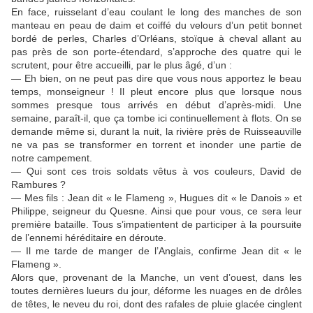
En face, ruisselant d’eau coulant le long des manches de son
manteau en peau de daim et coiffé du velours d’un petit bonnet
bordé de perles, Charles d’Orléans, stoïque à cheval allant au
pas près de son porte-étendard, s’approche des quatre qui le
scrutent, pour être accueilli, par le plus âgé, d’un :
— Eh bien, on ne peut pas dire que vous nous apportez le beau
temps, monseigneur ! Il pleut encore plus que lorsque nous
sommes presque tous arrivés en début d’après-midi. Une
semaine, paraît‑il, que ça tombe ici continuellement à flots. On se
demande même si, durant la nuit, la rivière près de Ruisseauville
ne va pas se transformer en torrent et inonder une partie de
notre campement.
— Qui sont ces trois soldats vêtus à vos couleurs, David de
Rambures ?
— Mes fils : Jean dit « le Flameng », Hugues dit « le Danois » et
Philippe, seigneur du Quesne. Ainsi que pour vous,
ce sera leur
première bataille. Tous s’impatientent de participer à la poursuite
de l’ennemi héréditaire en déroute.
— Il me tarde de manger de l’Anglais, confirme Jean dit « le
Flameng ».
Alors que, provenant de la Manche, un vent d’ouest, dans les
toutes dernières lueurs du jour, déforme les nuages en de drôles
de têtes, le neveu du roi, dont des rafales de pluie glacée cinglent