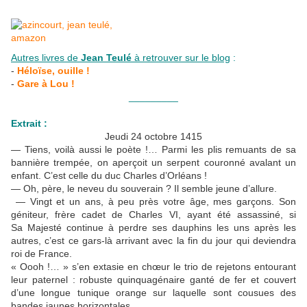
Autres livres de
Jean Teulé
à retrouver sur le blog
:
-
Héloïse, ouille !
-
Gare à Lou !
_________
Extrait :
Jeudi 24 octobre 1415
— Tiens, voilà aussi le poète !… Parmi les plis remuants de sa
bannière trempée, on aperçoit un serpent couronné avalant un
enfant. C’est celle du duc Charles d’Orléans !
— Oh, père, le neveu du souverain ? Il semble jeune d’allure.
— Vingt et un ans, à peu près votre âge, mes garçons. Son
géniteur, frère cadet de Charles VI, ayant été assassiné, si
Sa Majesté continue à perdre ses dauphins les uns après les
autres, c’est ce gars-là arrivant avec la fin du jour qui deviendra
roi de France.
« Oooh !… » s’en extasie en chœur le trio de rejetons entourant
leur paternel : robuste quinquagénaire ganté de fer et couvert
d’une longue tunique orange sur laquelle sont cousues des
bandes jaunes horizontales.