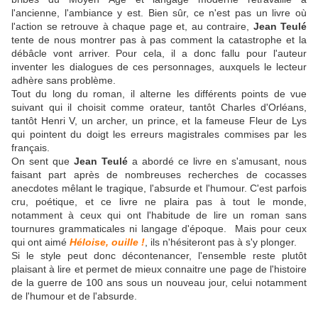
l'ancienne, l'ambiance y est. Bien sûr, ce n'est pas un livre où
l'action se retrouve à chaque page et, au contraire,
Jean Teulé
tente de nous montrer pas à pas comment la catastrophe et la
débâcle vont arriver. Pour cela, il a donc fallu pour l'auteur
inventer les dialogues de ces personnages, auxquels le lecteur
adhère sans problème.
Tout du long du roman, il alterne les différents points de vue
suivant qui il choisit comme orateur, tantôt Charles d'Orléans,
tantôt Henri V, un archer, un prince, et la fameuse Fleur de Lys
qui pointent du doigt les erreurs magistrales commises par les
français.
On sent que
Jean Teulé
a abordé ce livre en s'amusant, nous
faisant part après de nombreuses recherches de cocasses
anecdotes mêlant le tragique, l'absurde et l'humour. C'est parfois
cru, poétique, et ce livre ne plaira pas à tout le monde,
notamment à ceux qui ont l'habitude de lire un roman sans
tournures grammaticales ni langage d'époque. Mais pour ceux
qui ont aimé
Héloise, ouille !
, ils n'hésiteront pas à s'y plonger.
Si le style peut donc décontenancer, l'ensemble reste plutôt
plaisant à lire et permet de mieux connaitre une page de l'histoire
de la guerre de 100 ans sous un nouveau jour, celui notamment
de l'humour et de l'absurde.