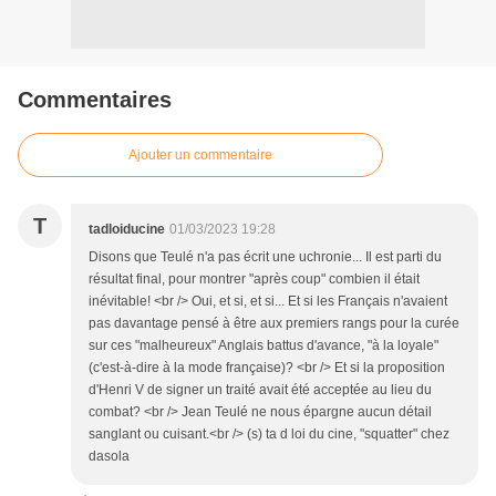
Commentaires
Ajouter un commentaire
T
tadloiducine
01/03/2023 19:28
Disons que Teulé n'a pas écrit une uchronie... Il est parti du
résultat final, pour montrer "après coup" combien il était
inévitable! <br /> Oui, et si, et si... Et si les Français n'avaient
pas davantage pensé à être aux premiers rangs pour la curée
sur ces "malheureux" Anglais battus d'avance, "à la loyale"
(c'est-à-dire à la mode française)? <br /> Et si la proposition
d'Henri V de signer un traité avait été acceptée au lieu du
combat? <br /> Jean Teulé ne nous épargne aucun détail
sanglant ou cuisant.<br /> (s) ta d loi du cine, "squatter" chez
dasola