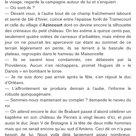
le visage, regarde la campagne autour de lui et s’enquiert :
— Où sont‑ils ?
— Devant vous, à l’autre bout de ce champ fraîchement labouré
et semé de blé d’hiver, coincé entre l’épaisse forêt de Tramecourt
et celle du village d’
Azincourt
dont on devine encore la silhouette
des créneaux du petit château. On les estime à quinze cents pas,
seulement quatre volées de carreaux d’arbalètes, mais même de
jour on ne pourrait les apercevoir car étant au sommet de ce
terrain légèrement en pente, ils se terrent à la bascule du
plateau, regroupés dans le hameau de Maisoncelle.
— Ils se savent tous condamnés, ces délaissés par la
Providence. Aucun n’en réchappera, promet Hugues dit « le
Danois » en bombant le torse.
— Je ne suis donc pas arrivé après la fête, s’en réjouit le duc
d’Orléans.
— L’affrontement se produira demain à l’aube, l’informe le
robuste quinquagénaire.
— Sommes-nous maintenant au complet ? demande le neveu du
roi.
— On attend encore le duc de Brabant passé d’abord célébrer un
baptême en son château de Pernes à vingt lieues d’ici, et puis
aussi le duc Jean V de Bretagne à la tête de deux mille hommes
mais qui ne serait encore qu’au sud d’Amiens. Ceci dit on n’a pas
besoin de lui. Nous voilà déjà largement assez nombreux.