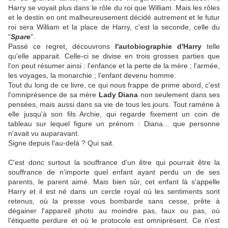
Harry se voyait plus dans le rôle du roi que William. Mais les rôles
et le destin en ont malheureusement décidé autrement et le futur
roi sera William et la place de Harry, c'est la seconde, celle du
"
Spare
".
Passé ce regret, découvrons
l'autobiographie d'Harry
telle
qu'elle apparait. Celle-ci se divise en trois grosses parties que
l'on peut résumer ainsi : l'enfance et la perte de la mère ; l'armée,
les voyages, la monarchie ; l'enfant devenu homme.
Tout du long de ce livre, ce qui nous frappe de prime abord, c'est
l'omniprésence de sa mère
Lady Diana
non seulement dans ses
pensées, mais aussi dans sa vie de tous les jours. Tout ramène à
elle jusqu'à son fils Archie, qui regarde fixement un coin de
tableau sur lequel figure un prénom : Diana... que personne
n'avait vu auparavant.
Signe depuis l'au-delà ? Qui sait.
C'est donc surtout la souffrance d'un être qui pourrait être la
souffrance de n'importe quel enfant ayant perdu un de ses
parents, le parent aimé. Mais bien sûr, cet enfant là s'appelle
Harry et il est né dans un cercle royal où les sentiments sont
retenus, où la presse vous bombarde sans cesse, prête à
dégainer l'appareil photo au moindre pas, faux ou pas, où
l'étiquette perdure et où le protocole est omniprésent. Ce n'est