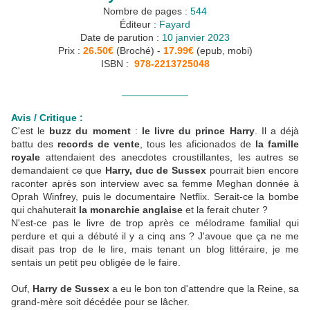
Nombre de pages :
544
Éditeur :
Fayard
Date de parution :
10 janvier 2023
Prix :
26.50€
(Broché) -
17.99€
(epub, mobi)
ISBN :
‎
978-2213725048
____________
Avis / Critique :
C'est le
buzz du moment
:
le livre du prince Harry
. Il a déjà
battu des
records de vente
, tous les aficionados de
la famille
royale
attendaient des anecdotes croustillantes, les autres se
demandaient ce que
Harry, duc de Sussex
pourrait bien encore
raconter après son interview avec sa femme Meghan donnée à
Oprah Winfrey, puis le documentaire Netflix. Serait-ce la bombe
qui chahuterait
la monarchie anglaise
et la ferait chuter ?
N'est-ce pas le livre de trop après ce mélodrame familial qui
perdure et qui a débuté il y a cinq ans ? J'avoue que ça ne me
disait pas trop de le lire, mais tenant un blog littéraire, je me
sentais un petit peu obligée de le faire.
Ouf,
Harry de Sussex
a eu le bon ton d'attendre que la Reine, sa
grand-mère soit décédée pour se lâcher.