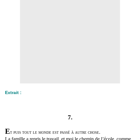
Extrait :
7.
E
t puis tout le monde est passé à autre chose
.
La famille a repris le travail, et moi le chemin de l’école, comme