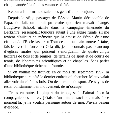
chaque année à la fin des vacances d’été.
Retour à la normale, disaient les gens d’un ton enjoué.
Depuis le siège passager de l’Aston Martin décapotable de
Papa, de fait, on aurait pu croire que rien n’avait changé.
Ludgrove School, nichée dans la campagne émeraude du
Berkshire, ressemblait toujours autant à une église rurale. (Il me
revient d’ailleurs en mémoire que la devise de l’école était une
citation de l’Ecclésiaste : « Tout ce que ta main trouve à faire,
fais-le avec ta force. ») Cela dit, je ne connais pas beaucoup
d’églises rurales qui puissent s’enorgueillir de quatre-vingts
hectares de bois et de prairies, de terrains de sport et de courts de
tennis, de laboratoires scientifiques et de chapelles. Sans parler
d’une bibliothèque richement fournie.
Si on voulait me trouver, en ce mois de septembre 1997, la
bibliothèque aurait été le dernier endroit où chercher. Mieux valait
aller voir du côté des bois. Ou des terrains de sport. J’essayais de
rester constamment en mouvement, de m’occuper.
J’étais en outre, la plupart du temps, seul. J’aimais bien la
compagnie des autres, j’étais d’un naturel sociable, mais à ce
moment-là, je ne voulais personne autour de moi. J’avais besoin
d’espace.