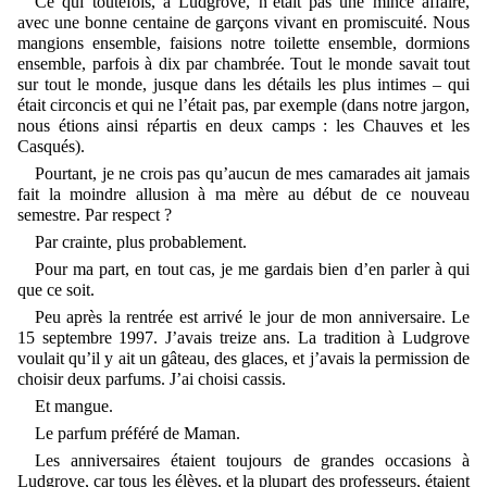
Ce qui toutefois, à Ludgrove, n’était pas une mince affaire,
avec une bonne centaine de garçons vivant en promiscuité. Nous
mangions ensemble, faisions notre toilette ensemble, dormions
ensemble, parfois à dix par chambrée. Tout le monde savait tout
sur tout le monde, jusque dans les détails les plus intimes – qui
était circoncis et qui ne l’était pas, par exemple (dans notre jargon,
nous étions ainsi répartis en deux camps : les Chauves et les
Casqués).
Pourtant, je ne crois pas qu’aucun de mes camarades ait jamais
fait la moindre allusion à ma mère au début de ce nouveau
semestre. Par respect ?
Par crainte, plus probablement.
Pour ma part, en tout cas, je me gardais bien d’en parler à qui
que ce soit.
Peu après la rentrée est arrivé le jour de mon anniversaire. Le
15 septembre 1997. J’avais treize ans. La tradition à Ludgrove
voulait qu’il y ait un gâteau, des glaces, et j’avais la permission de
choisir deux parfums. J’ai choisi cassis.
Et mangue.
Le parfum préféré de Maman.
Les anniversaires étaient toujours de grandes occasions à
Ludgrove, car tous les élèves, et la plupart des professeurs, étaient