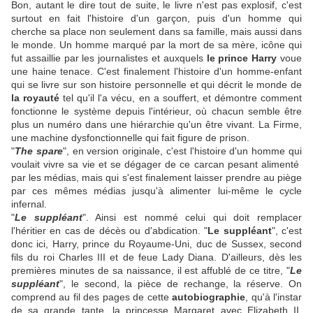
Bon, autant le dire tout de suite, le livre n'est pas explosif, c'est
surtout en fait l'histoire d'un garçon, puis d'un homme qui
cherche sa place non seulement dans sa famille, mais aussi dans
le monde. Un homme marqué par la mort de sa mère, icône qui
fut assaillie par les journalistes et auxquels
le prince Harry
voue
une haine tenace. C'est finalement l'histoire d'un homme-enfant
qui se livre sur son histoire personnelle et qui décrit le monde de
la royauté
tel qu'il l'a vécu, en a souffert, et démontre comment
fonctionne le système depuis l'intérieur, où chacun semble être
plus un numéro dans une hiérarchie qu'un être vivant. La Firme,
une machine dysfonctionnelle qui fait figure de prison.
"
The spare
", en version originale, c'est l'histoire d'un homme qui
voulait vivre sa vie et se dégager de ce carcan pesant alimenté
par les médias, mais qui s'est finalement laisser prendre au piège
par ces mêmes médias jusqu'à alimenter lui-même le cycle
infernal.
"
Le suppléant
". Ainsi est nommé celui qui doit remplacer
l'héritier en cas de décès ou d'abdication. "
Le suppléant
", c'est
donc ici, Harry, prince du Royaume-Uni, duc de Sussex, second
fils du roi Charles III et de feue Lady Diana. D'ailleurs, dès les
premières minutes de sa naissance, il est affublé de ce titre, "
Le
suppléant
", le second, la pièce de rechange, la réserve. On
comprend au fil des pages de cette
autobiographie
, qu'à l'instar
de sa grande tante, la princesse Margaret avec Elizabeth II,