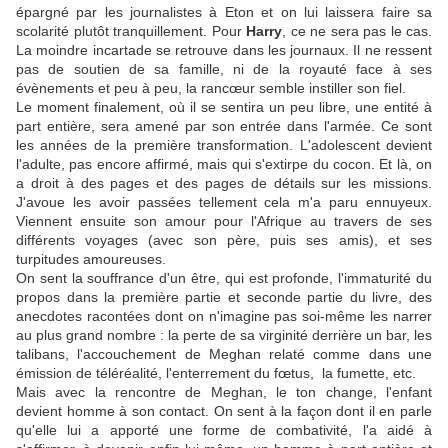
épargné par les journalistes à Eton et on lui laissera faire sa
scolarité plutôt tranquillement. Pour
Harry
, ce ne sera pas le cas.
La moindre incartade se retrouve dans les journaux. Il ne ressent
pas de soutien de sa famille, ni de la royauté face à ses
évènements et peu à peu, la rancœur semble instiller son fiel.
Le moment finalement, où il se sentira un peu libre, une entité à
part entière, sera amené par son entrée dans l'armée. Ce sont
les années de la première transformation. L'adolescent devient
l'adulte, pas encore affirmé, mais qui s'extirpe du cocon. Et là, on
a droit à des pages et des pages de détails sur les missions.
J'avoue les avoir passées tellement cela m'a paru ennuyeux.
Viennent ensuite son amour pour l'Afrique au travers de ses
différents voyages (avec son père, puis ses amis), et ses
turpitudes amoureuses.
On sent la souffrance d'un être, qui est profonde, l'immaturité du
propos dans la première partie et seconde partie du livre, des
anecdotes racontées dont on n'imagine pas soi-même les narrer
au plus grand nombre : la perte de sa virginité derrière un bar, les
talibans, l'accouchement de Meghan relaté comme dans une
émission de téléréalité, l'enterrement du fœtus, la fumette, etc.
Mais avec la rencontre de Meghan, le ton change, l'enfant
devient homme à son contact. On sent à la façon dont il en parle
qu'elle lui a apporté une forme de combativité, l'a aidé à