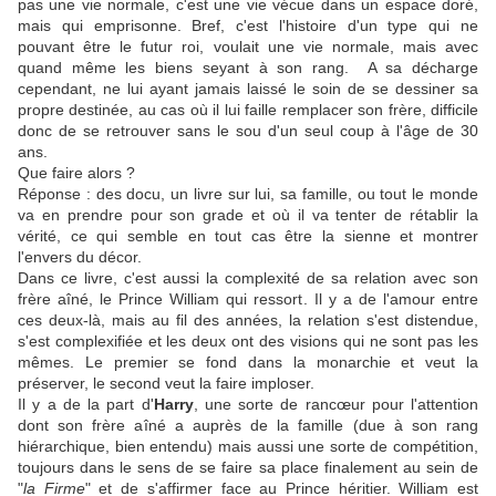
pas une vie normale, c'est une vie vécue dans un espace doré,
mais qui emprisonne. Bref, c'est l'histoire d'un type qui ne
pouvant être le futur roi, voulait une vie normale, mais avec
quand même les biens seyant à son rang. A sa décharge
cependant, ne lui ayant jamais laissé le soin de se dessiner sa
propre destinée, au cas où il lui faille remplacer son frère, difficile
donc de se retrouver sans le sou d'un seul coup à l'âge de 30
ans.
Que faire alors ?
Réponse : des docu, un livre sur lui, sa famille, ou tout le monde
va en prendre pour son grade et où il va tenter de rétablir la
vérité, ce qui semble en tout cas être la sienne et montrer
l'envers du décor.
Dans ce livre, c'est aussi la complexité de sa relation avec son
frère aîné, le Prince William qui ressort. Il y a de l'amour entre
ces deux-là, mais au fil des années, la relation s'est distendue,
s'est complexifiée et les deux ont des visions qui ne sont pas les
mêmes. Le premier se fond dans la monarchie et veut la
préserver, le second veut la faire imploser.
Il y a de la part d'
Harry
, une sorte de rancœur pour l'attention
dont son frère aîné a auprès de la famille (due à son rang
hiérarchique, bien entendu) mais aussi une sorte de compétition,
toujours dans le sens de se faire sa place finalement au sein de
"
la Firme
" et de s'affirmer face au Prince héritier. William est