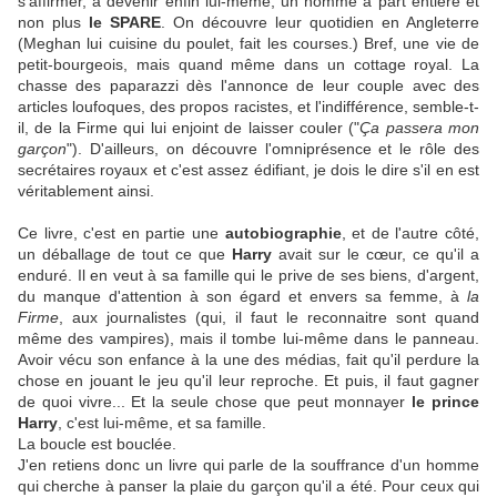
s'affirmer, à devenir enfin lui-même, un homme à part entière et
non plus
le SPARE
. On découvre leur quotidien en Angleterre
(Meghan lui cuisine du poulet, fait les courses.) Bref, une vie de
petit-bourgeois, mais quand même dans un cottage royal. La
chasse des paparazzi dès l'annonce de leur couple avec des
articles loufoques, des propos racistes, et l'indifférence, semble-t-
il, de la Firme qui lui enjoint de laisser couler ("
Ça passera mon
garçon
"). D'ailleurs, on découvre l'omniprésence et le rôle des
secrétaires royaux et c'est assez édifiant, je dois le dire s'il en est
véritablement ainsi.
Ce livre, c'est en partie une
autobiographie
, et de l'autre côté,
un déballage de tout ce que
Harry
avait sur le cœur, ce qu'il a
enduré. Il en veut à sa famille qui le prive de ses biens, d'argent,
du manque d'attention à son égard et envers sa femme, à
la
Firme
, aux journalistes (qui, il faut le reconnaitre sont quand
même des vampires), mais il tombe lui-même dans le panneau.
Avoir vécu son enfance à la une des médias, fait qu'il perdure la
chose en jouant le jeu qu'il leur reproche. Et puis, il faut gagner
de quoi vivre... Et la seule chose que peut monnayer
le prince
Harry
, c'est lui-même, et sa famille.
La boucle est bouclée.
J'en retiens donc un livre qui parle de la souffrance d'un homme
qui cherche à panser la plaie du garçon qu'il a été. Pour ceux qui