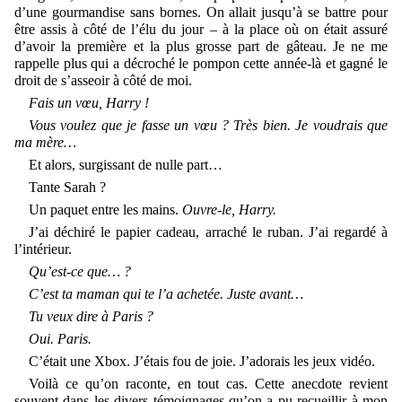
d’une gourmandise sans bornes. On allait jusqu’à se battre pour
être assis à côté de l’élu du jour – à la place où on était assuré
d’avoir la première et la plus grosse part de gâteau. Je ne me
rappelle plus qui a décroché le pompon cette année-là et gagné le
droit de s’asseoir à côté de moi.
Fais un vœu, Harry !
Vous voulez que je fasse un vœu ? Très bien. Je voudrais que
ma mère…
Et alors, surgissant de nulle part…
Tante Sarah ?
Un paquet entre les mains.
Ouvre-le, Harry.
J’ai déchiré le papier cadeau, arraché le ruban. J’ai regardé à
l’intérieur.
Qu’est-ce que… ?
C’est ta maman qui te l’a achetée. Juste avant…
Tu veux dire à Paris ?
Oui. Paris.
C’était une Xbox. J’étais fou de joie. J’adorais les jeux vidéo.
Voilà ce qu’on raconte, en tout cas. Cette anecdote revient
souvent dans les divers témoignages qu’on a pu recueillir à mon