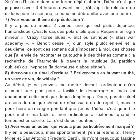
Si j’écris l’histoire dans une forme déjà élaborée, l’idéal c’est que
je puisse avoir 3-4 heures devant moi ; s’il s’agit de relecture ou
d’idées pour le scénario, je peux me débrouiller avec une heure.
7)
Avez-vous un thème de prédilection ?
Il y a plus ou moins 2 veines, une qui est plutôt déjantée,
humoristique (c’est le cas des polars tels que « Requiem en ogm
mineur », Crazy Horse blues », etc) ou satirique (« stars war
academy », « Benoit cesse ») d’un style plutôt enlevé et la
deuxième, ce sont des romans qui s’imposent à moi, des choses
que j’ai envie de raconter et ça touche à des thèmes comme : la
recherche de l’harmonie à travers la musique (la partition
oubliée) ou l’hypnose (la dormeuse d’abou simbel).
8)
Avez-vous un rituel d'écriture ? Ecrivez-vous en buvant un thé,
un verre de vin, de whisky ?
Au début, je ne pouvais me mettre devant l’ordinateur qu’en
allumant une pipe pour « faciliter le démarrage », mais j’ai
abandonné cette pratique depuis longtemps. Donc, pas de rituel
au sens de quelque chose de nécessaire ou de répétitif, mais je
peux boire ou manger pendant que j’écris. L’idéal, c’est quand je
peux mettre ma table et mon ordinateur à l’extérieur quand le
temps est ensoleillé. Là, c’est du pur bonheur.
9)
Avez-vous un auteur qui vous a plus particulièrement marqué ?
Il y en a beaucoup, mais spontanément, j’en ai retenu 2 : Henry
Miller et San Antonio (Frederic Dard). Ils m’ont beaucoup fasciné