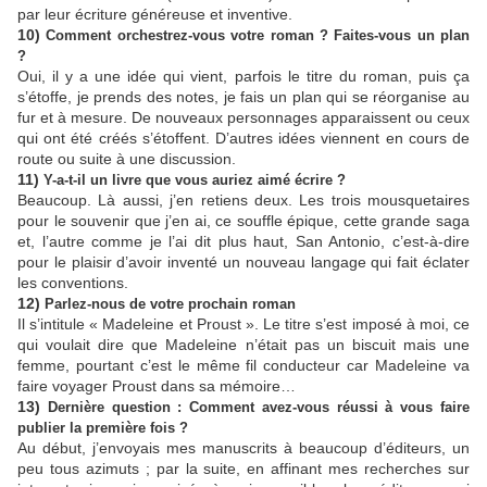
par leur écriture généreuse et inventive.
10)
Comment orchestrez-vous votre roman ? Faites-vous un plan
?
Oui, il y a une idée qui vient, parfois le titre du roman, puis ça
s’étoffe, je prends des notes, je fais un plan qui se réorganise au
fur et à mesure. De nouveaux personnages apparaissent ou ceux
qui ont été créés s’étoffent. D’autres idées viennent en cours de
route ou suite à une discussion.
11)
Y-a-t-il un livre que vous auriez aimé écrire ?
Beaucoup. Là aussi, j’en retiens deux. Les trois mousquetaires
pour le souvenir que j’en ai, ce souffle épique, cette grande saga
et, l’autre comme je l’ai dit plus haut, San Antonio, c’est-à-dire
pour le plaisir d’avoir inventé un nouveau langage qui fait éclater
les conventions.
12)
Parlez-nous de votre prochain roman
Il s’intitule « Madeleine et Proust ». Le titre s’est imposé à moi, ce
qui voulait dire que Madeleine n’était pas un biscuit mais une
femme, pourtant c’est le même fil conducteur car Madeleine va
faire voyager Proust dans sa mémoire…
13)
Dernière question : Comment avez-vous réussi à vous faire
publier la première fois ?
Au début, j’envoyais mes manuscrits à beaucoup d’éditeurs, un
peu tous azimuts ; par la suite, en affinant mes recherches sur