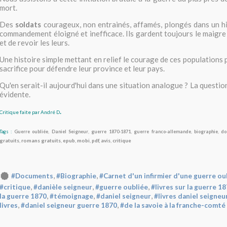
mort.
Des
soldats
courageux, non entrainés, affamés, plongés dans un hi
commandement éloigné et inefficace. Ils gardent toujours le maigre 
et de revoir les leurs.
Une histoire simple mettant en relief le courage de ces populations
sacrifice pour défendre leur province et leur pays.
Qu'en serait-il aujourd'hui dans une situation analogue ? La questi
évidente.
.
Critique faite par André D
Tags :
Guerre oubliée
,
Daniel Seigneur
,
guerre 1870-1871
,
guerre franco-allemande
,
biographie
,
do
gratuits
,
romans gratuits
,
epub
,
mobi
,
pdf, avis
,
critique
,
,
#Documents
#Biographie
#Carnet d'un infirmier d'une guerre ou
,
,
,
#critique
#danièle seigneur
#guerre oubliée
#livres sur la guerre 1
,
,
,
la guerre 1870
#témoignage
#daniel seigneur
#livres daniel seigneu
,
,
livres
#daniel seigneur guerre 1870
#de la savoie à la franche-comté