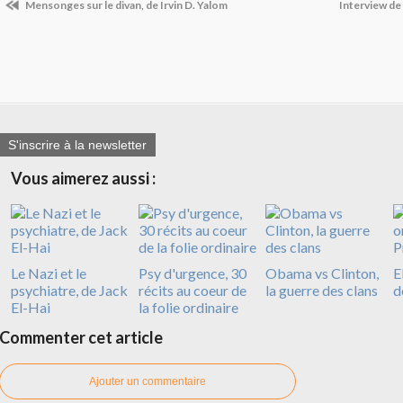
Mensonges sur le divan, de Irvin D. Yalom
Interview de 
S'inscrire à la newsletter
Vous aimerez aussi :
Le Nazi et le
Psy d'urgence, 30
Obama vs Clinton,
E
psychiatre, de Jack
récits au coeur de
la guerre des clans
d
El-Hai
la folie ordinaire
Commenter cet article
Ajouter un commentaire