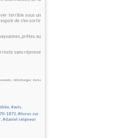
ver terrible sous un
espoir de s'en sortir
 paysannes, prêtes au
on reste sans réponse
s, télécharger
,
livres
cument
,
,
bliée
#avis
,
870-1871
#livres sur
,
r
#daniel seigneur