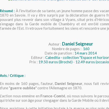
Résumé
:
À l’invitation de sa tante, un jeune homme passe des vacan
1870 en Savoie. Il va y être surpris par la déclaration de guerre 
pouvant plus revenir dans son village à Vyans, situé près d’Héricou
s’engage dans la Garde mobile de Chambéry et est enrôlé comm
l’armée de l’Est. Il retrouve fortuitement les siens et rencontre une jeu
Daniel Seigneur
Auteur :
Nombre de pages :
160
Date de parution :
14 mars 2014
Editeur :
Cabedita - collection "Espace et horizon
Prix :
19.50 euros (Broché)
-
12.49 euros (occasio
Avis
/
Critique
:
En moins de 160 pages, l'auteur,
Daniel Seigneur
, nous fait revi
d'une "
guerre oubliée
" contre l'Allemagne en 1870.
L'action nous emmène en
France-Comté
, où nous suivons le parco
qui triche sur son âge pour s'engager dans la Garde Mobile où il dev
Nous assistons à cette initiation brutale à la guerre au plus près d