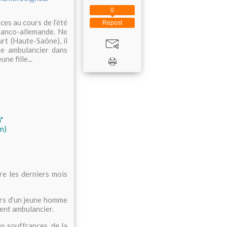
0
ces au cours de l’été
Repost
franco-allemande. Ne
rt (Haute-Saône), il
e ambulancier dans
ne fille...
"
n)
vre les derniers mois
urs d'un jeune homme
ient ambulancier.
es souffrances, de la