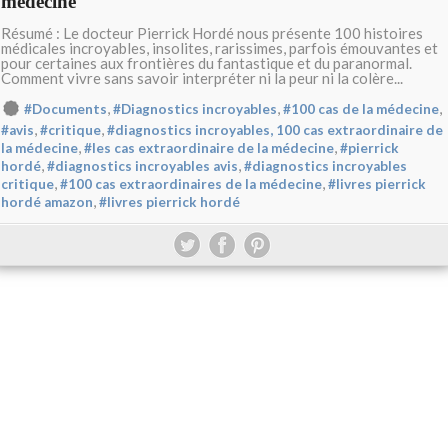
médecine
Résumé : Le docteur Pierrick Hordé nous présente 100 histoires
médicales incroyables, insolites, rarissimes, parfois émouvantes et
pour certaines aux frontières du fantastique et du paranormal.
Comment vivre sans savoir interpréter ni la peur ni la colère...
,
,
,
#Documents
#Diagnostics incroyables
#100 cas de la médecine
,
,
#avis
#critique
#diagnostics incroyables, 100 cas extraordinaire de
,
,
la médecine
#les cas extraordinaire de la médecine
#pierrick
,
,
hordé
#diagnostics incroyables avis
#diagnostics incroyables
,
,
critique
#100 cas extraordinaires de la médecine
#livres pierrick
,
hordé amazon
#livres pierrick hordé