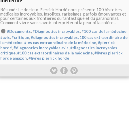
médecine
Résumé : Le docteur Pierrick Hordé nous présente 100 histoires
médicales incroyables, insolites, rarissimes, parfois émouvantes et
pour certaines aux frontières du fantastique et du paranormal.
Comment vivre sans savoir interpréter ni la peur ni la colère...
,
,
,
#Documents
#Diagnostics incroyables
#100 cas de la médecine
,
,
#avis
#critique
#diagnostics incroyables, 100 cas extraordinaire de
,
,
la médecine
#les cas extraordinaire de la médecine
#pierrick
,
,
hordé
#diagnostics incroyables avis
#diagnostics incroyables
,
,
critique
#100 cas extraordinaires de la médecine
#livres pierrick
,
hordé amazon
#livres pierrick hordé