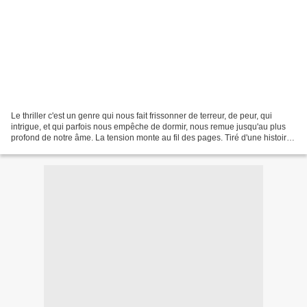
Le thriller c'est un genre qui nous fait frissonner de terreur, de peur, qui
intrigue, et qui parfois nous empêche de dormir, nous remue jusqu'au plus
profond de notre âme. La tension monte au fil des pages. Tiré d'une histoire
vraie, ou purement fictionnel,...