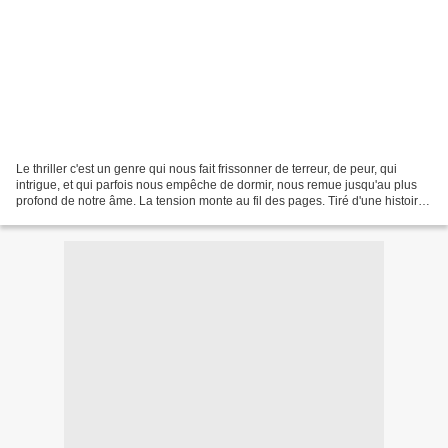
Le thriller c'est un genre qui nous fait frissonner de terreur, de peur, qui
intrigue, et qui parfois nous empêche de dormir, nous remue jusqu'au plus
profond de notre âme. La tension monte au fil des pages. Tiré d'une histoire
vraie, ou purement fictionnel,...