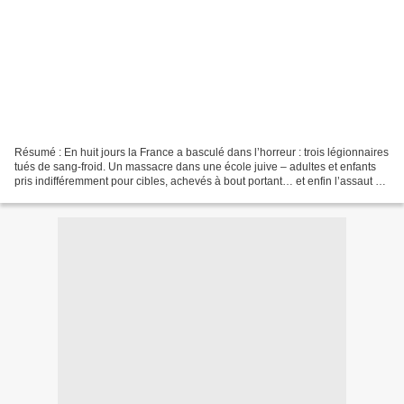
Résumé : En huit jours la France a basculé dans l’horreur : trois légionnaires
tués de sang-froid. Un massacre dans une école juive – adultes et enfants
pris indifféremment pour cibles, achevés à bout portant… et enfin l’assaut du
RAID dans une barre...