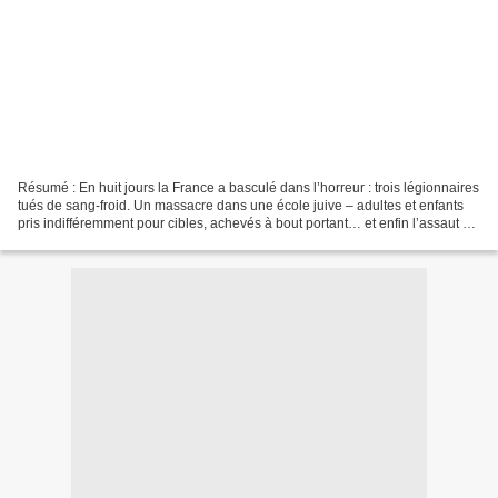
Résumé : En huit jours la France a basculé dans l’horreur : trois légionnaires
tués de sang-froid. Un massacre dans une école juive – adultes et enfants
pris indifféremment pour cibles, achevés à bout portant… et enfin l’assaut du
RAID dans une barre...