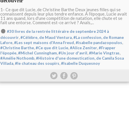
découvrir
1- Ce que dit Lucie, de Christine Barthe Deux jeunes filles qui se
connaissent depuis leur plus tendre enfance. A l'époque, Lucie avait
11 ans quand, lors d'une compétition de natation, elle chute et se
fait une entorse. Comment est-ce arrivé ? Anaïs,...
#30 livres de la rentrée littéraire de septembre 2024 à
,
,
découvrir
#Célèbre, de Maud Ventura
#La confession, de Romane
,
,
,
Lafore
#Les sept maisons d'Anna Freud
#isabelle pandazopoulos
,
,
,
#Christine Barthe
#Ce que dit Lucie
#Alice Zeniter
#Frapper
,
,
,
,
l'épopée
#Michel Cunningham
#Un jour d'avril
#Marie Vingtras
,
#Amélie Nothomb
#Histoire d'une domestication, de Camila Sosa
,
,
Villada
#le chateau des soupirs
#Isabelle Duquesnoy