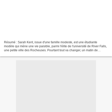
Résumé : Sarah Kent, issue d'une famille modeste, est une étudiante
modèle qui mène une vie paisible, parmi l'élite de l'université de River Falls,
une petite ville des Rocheuses. Pourtant tout va changer, un matin de
printemps, quand Amy Paich et Lucy...