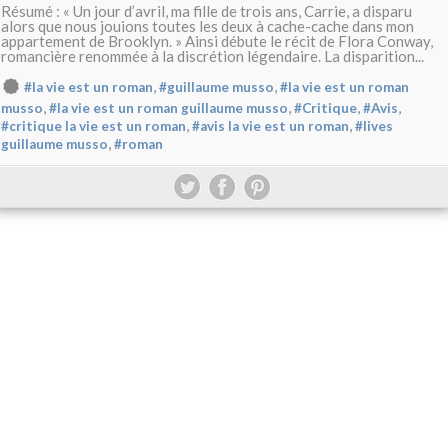
Résumé : « Un jour d’avril, ma fille de trois ans, Carrie, a disparu
alors que nous jouions toutes les deux à cache-cache dans mon
appartement de Brooklyn. » Ainsi débute le récit de Flora Conway,
romancière renommée à la discrétion légendaire. La disparition...
,
,
#la vie est un roman
#guillaume musso
#la vie est un roman
,
,
,
,
musso
#la vie est un roman guillaume musso
#Critique
#Avis
,
,
#critique la vie est un roman
#avis la vie est un roman
#lives
,
guillaume musso
#roman