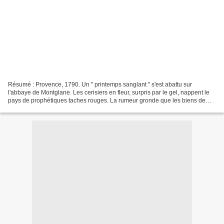
Résumé : Provence, 1790. Un " printemps sanglant " s'est abattu sur
l'abbaye de Montglane. Les cerisiers en fleur, surpris par le gel, nappent le
pays de prophétiques taches rouges. La rumeur gronde que les biens de
l'Église seront bientôt confisqués....