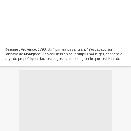
Résumé : Provence, 1790. Un " printemps sanglant " s'est abattu sur
l'abbaye de Montglane. Les cerisiers en fleur, surpris par le gel, nappent le
pays de prophétiques taches rouges. La rumeur gronde que les biens de
l'Église seront bientôt confisqués....