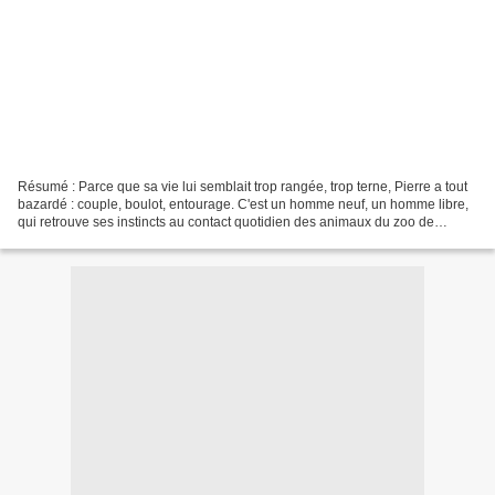
Résumé : Parce que sa vie lui semblait trop rangée, trop terne, Pierre a tout
bazardé : couple, boulot, entourage. C'est un homme neuf, un homme libre,
qui retrouve ses instincts au contact quotidien des animaux du zoo de
Vincennes. Or en déviant de sa...