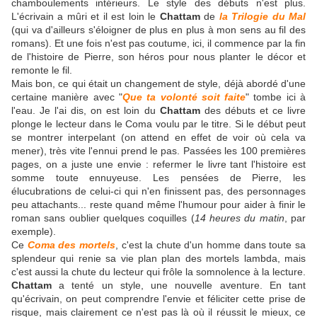
chamboulements intérieurs. Le style des débuts n'est plus.
L'écrivain a mûri et il est loin le
Chattam
de
la Trilogie du Mal
(qui va d'ailleurs s'éloigner de plus en plus à mon sens au fil des
romans). Et une fois n'est pas coutume, ici, il commence par la fin
de l'histoire de Pierre, son héros pour nous planter le décor et
remonte le fil.
Mais bon, ce qui était un changement de style, déjà abordé d'une
certaine manière avec "
Que ta volonté soit faite
" tombe ici à
l'eau. Je l'ai dis, on est loin du
Chattam
des débuts et ce livre
plonge le lecteur dans le Coma voulu par le titre. Si le début peut
se montrer interpelant (on attend en effet de voir où cela va
mener), très vite l'ennui prend le pas. Passées les 100 premières
pages, on a juste une envie : refermer le livre tant l'histoire est
somme toute ennuyeuse. Les pensées de Pierre, les
élucubrations de celui-ci qui n'en finissent pas, des personnages
peu attachants... reste quand même l'humour pour aider à finir le
roman sans oublier quelques coquilles (
14 heures du matin
, par
exemple).
Ce
Coma des mortels
, c'est la chute d'un homme dans toute sa
splendeur qui renie sa vie plan plan des mortels lambda, mais
c'est aussi la chute du lecteur qui frôle la somnolence à la lecture.
Chattam
a tenté un style, une nouvelle aventure. En tant
qu'écrivain, on peut comprendre l'envie et féliciter cette prise de
risque, mais clairement ce n'est pas là où il réussit le mieux, ce