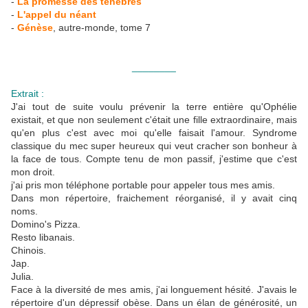
-
La promesse des ténèbres
-
L'appel du néant
-
Génèse
, autre-monde, tome 7
________
Extrait :
J'ai tout de suite voulu prévenir la terre entière qu'Ophélie
existait, et que non seulement c'était une fille extraordinaire, mais
qu'en plus c'est avec moi qu'elle faisait l'amour. Syndrome
classique du mec super heureux qui veut cracher son bonheur à
la face de tous. Compte tenu de mon passif, j'estime que c'est
mon droit.
j'ai pris mon téléphone portable pour appeler tous mes amis.
Dans mon répertoire, fraichement réorganisé, il y avait cinq
noms.
Domino's Pizza.
Resto libanais.
Chinois.
Jap.
Julia.
Face à la diversité de mes amis, j'ai longuement hésité. J'avais le
répertoire d'un dépressif obèse. Dans un élan de générosité, un