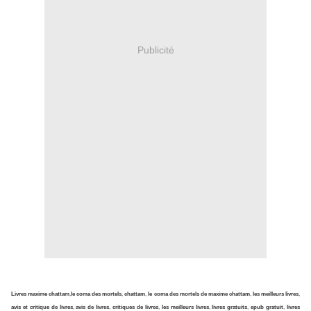
Publicité
Livres maxime chattam
,
le coma des mortels
,
chattam
,
le coma des mortels de maxime chattam
,
les meilleurs livres
,
avis et critique de livres
,
avis de livres
,
critiques de livres
,
les meilleurs livres
,
livres gratuits
,
epub gratuit
,
livres