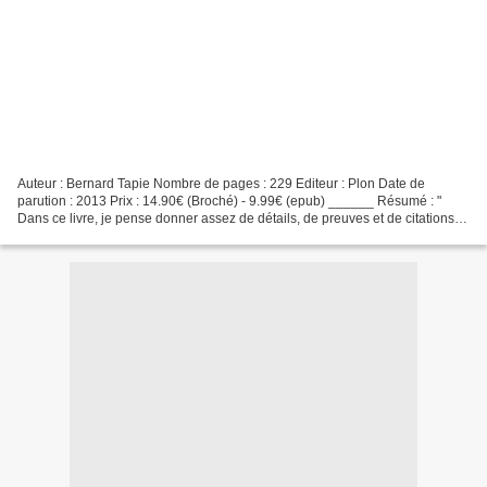
Auteur : Bernard Tapie Nombre de pages : 229 Editeur : Plon Date de
parution : 2013 Prix : 14.90€ (Broché) - 9.99€ (epub) ______ Résumé : "
Dans ce livre, je pense donner assez de détails, de preuves et de citations
juridiques pour que le lecteur de bonne...