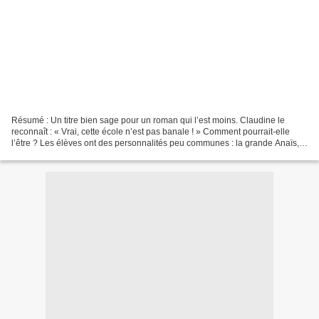
Résumé : Un titre bien sage pour un roman qui l’est moins. Claudine le
reconnaît : « Vrai, cette école n’est pas banale ! » Comment pourrait-elle
l’être ? Les élèves ont des personnalités peu communes : la grande Anaïs,
que Claudine qualifie de menteuse,...