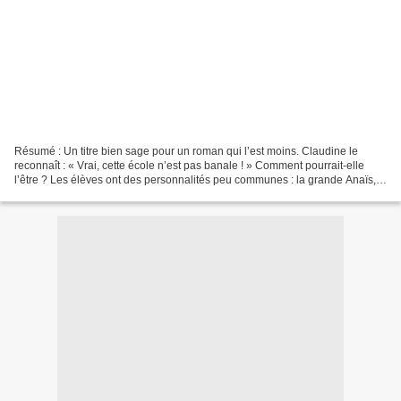
Résumé : Un titre bien sage pour un roman qui l’est moins. Claudine le
reconnaît : « Vrai, cette école n’est pas banale ! » Comment pourrait-elle
l’être ? Les élèves ont des personnalités peu communes : la grande Anaïs,
que Claudine qualifie de menteuse,...