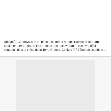
Résumé : Géophysicien américain de grand renom, Raymond Bernard
publia en 1969, sous le titre original ''the hollow Earth'', son livre où il
soutenait déjà la thèse de la Terre Creuse. Ce livre fit à l'époque scandale et
fut, à différentes reprises, retiré...